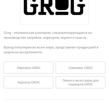
Grog – итальянская компания, специализирующаяся на
производстве заправок, маркеров, чернил и красок.
Бренд популярен во всем мире, представлен продукцией в
широком ассортименте.
Маркеры GROG
Сквизеры GROG
Перья и аксессуары для
Чернила GROG
маркеров GROG