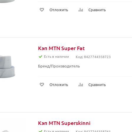
Отложить
Сравнить
Кэп MTN Super Fat
Есть в наличии
Код: 8427744358723
Бренд/Производитель
Отложить
Сравнить
Кэп MTN Superskinni
Есть в наличии
Код: 8427744358761