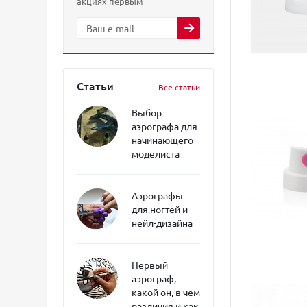
акциях первым
Статьи
Все статьи
Выбор
аэрографа для
начинающего
моделиста
Аэрографы
для ногтей и
нейл-дизайна
Первый
аэрограф,
какой он, в чем
различия и как