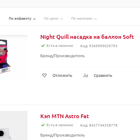
По алфавиту
По цене
По наличию
Night Quill насадка на баллон Soft
Есть в наличии
Код: 9369999629793
Бренд/Производитель
Отложить
Сравнить
Кэп MTN Astro Fat
Есть в наличии
Код: 8427744358778
Бренд/Производитель