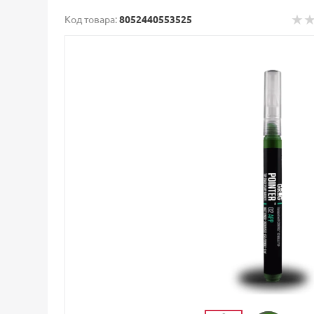
Код товара:
8052440553525