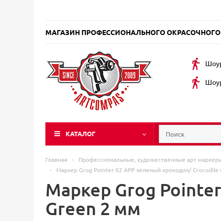
МАГАЗИН ПРОФЕССИОНАЛЬНОГО ОКРАСОЧНОГО
Шоур
Шоур
КАТАЛОГ
Главная
-
Профессиональные, художественные арт марке
-
Маркер Grog Pointer 02 APP зеленый крокодил/ Crocodile
Маркер Grog Pointer
Green 2 мм