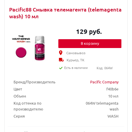
Pacific88 Смывка телемагента (telemagenta
wash) 10 мл
129 руб.
В корзину
Самовывоз
Курьер, ТК
Есть в наличии
Код: 064W
Бренд/Производитель
Pacific Company
Цвет
f40b6e
Объем
10 мл
Код оттенка по
064W telemagenta
производителю
wash
Серия
WASH