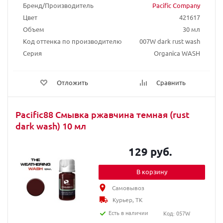
Бренд/Производитель
Pacific Company
Цвет
421617
Объем
30 мл
Код оттенка по производителю
007W dark rust wash
Серия
Organica WASH
Отложить
Сравнить
Pacific88 Смывка ржавчина темная (rust
dark wash) 10 мл
129 руб.
В корзину
Самовывоз
Курьер, ТК
Есть в наличии
Код: 057W