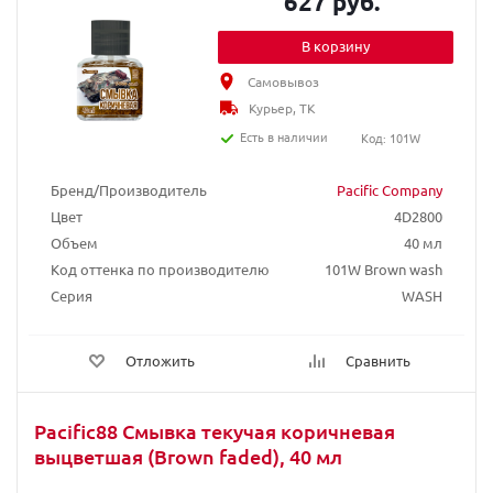
627 руб.
В корзину
Самовывоз
Курьер, ТК
Есть в наличии
Код: 101W
Бренд/Производитель
Pacific Company
Цвет
4D2800
Объем
40 мл
Код оттенка по производителю
101W Brown wash
Серия
WASH
Отложить
Сравнить
Pacific88 Смывка текучая коричневая
выцветшая (Brown faded), 40 мл