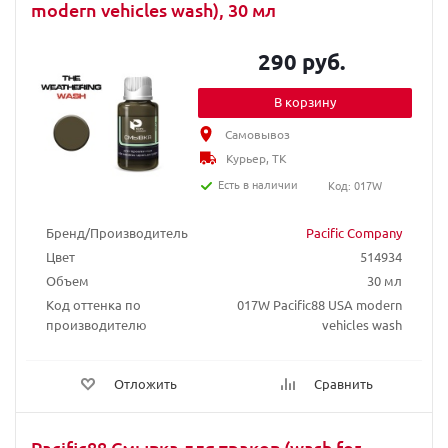
modern vehicles wash), 30 мл
290 руб.
В корзину
Самовывоз
Курьер, ТК
Есть в наличии
Код: 017W
Бренд/Производитель
Pacific Company
Цвет
514934
Объем
30 мл
Код оттенка по
017W Pacific88 USA modern
производителю
vehicles wash
Отложить
Сравнить
Pacific88 Смывка для траков (wash for