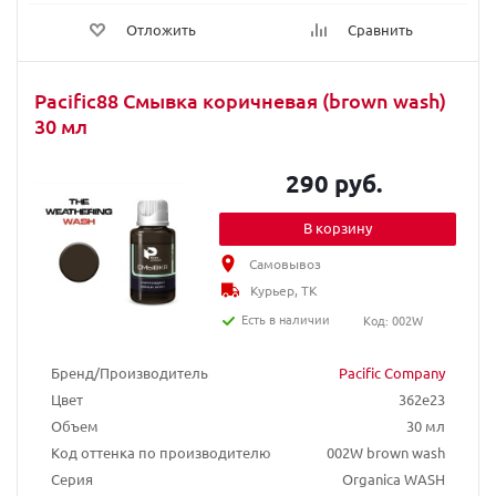
Отложить
Сравнить
Pacific88 Смывка коричневая (brown wash)
30 мл
290 руб.
В корзину
Самовывоз
Курьер, ТК
Есть в наличии
Код: 002W
Бренд/Производитель
Pacific Company
Цвет
362e23
Объем
30 мл
Код оттенка по производителю
002W brown wash
Серия
Organica WASH