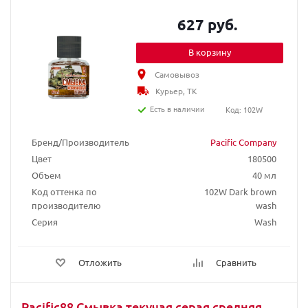
627 руб.
В корзину
Самовывоз
Курьер, ТК
Есть в наличии
Код: 102W
Бренд/Производитель
Pacific Company
Цвет
180500
Объем
40 мл
Код оттенка по
102W Dark brown
производителю
wash
Серия
Wash
Отложить
Сравнить
Pacific88 Смывка текучая серая средняя