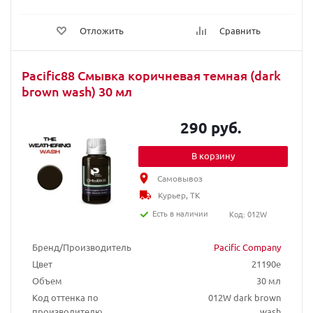
Отложить
Сравнить
Pacific88 Смывка коричневая темная (dark
brown wash) 30 мл
290 руб.
В корзину
Самовывоз
Курьер, ТК
Есть в наличии
Код: 012W
Бренд/Производитель
Pacific Company
Цвет
21190e
Объем
30 мл
Код оттенка по
012W dark brown
производителю
wash