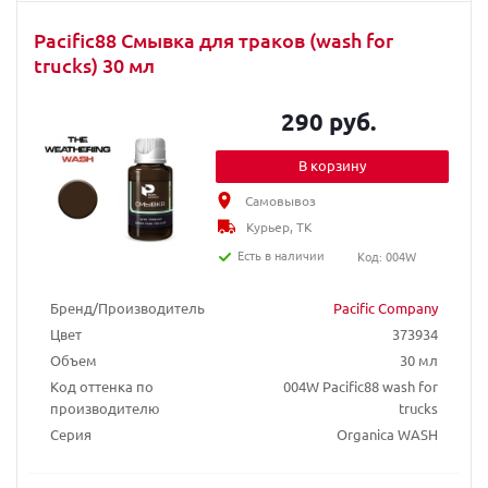
Pacific88 Смывка для траков (wash for
trucks) 30 мл
290 руб.
В корзину
Самовывоз
Курьер, ТК
Есть в наличии
Код: 004W
Бренд/Производитель
Pacific Company
Цвет
373934
Объем
30 мл
Код оттенка по
004W Pacific88 wash for
производителю
trucks
Серия
Organica WASH