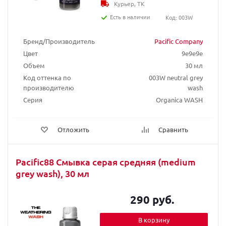
Курьер, ТК
Есть в наличии
Код: 003W
Бренд/Производитель
Pacific Company
Цвет
9e9e9e
Объем
30 мл
Код оттенка по
003W neutral grey
производителю
wash
Серия
Organica WASH
Отложить
Сравнить
Pacific88 Смывка серая средняя (medium
grey wash), 30 мл
290 руб.
В корзину