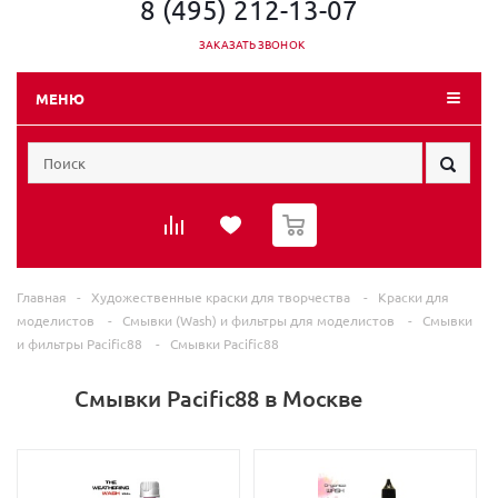
8 (495) 212-13-07
ЗАКАЗАТЬ ЗВОНОК
МЕНЮ
0
Главная
-
Художественные краски для творчества
-
Краски для
моделистов
-
Смывки (Wash) и фильтры для моделистов
-
Смывки
и фильтры Pacific88
-
Смывки Pacific88
Смывки Pacific88 в Москве