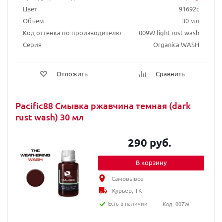
Цвет
91692c
Объем
30 мл
Код оттенка по производителю
009W light rust wash
Серия
Organica WASH
Отложить
Сравнить
Pacific88 Смывка ржавчина темная (dark
rust wash) 30 мл
290 руб.
В корзину
Самовывоз
Курьер, ТК
Есть в наличии
Код: 007W