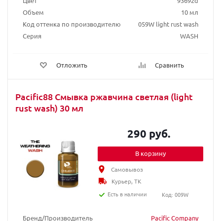
Цвет
93692d
Объем
10 мл
Код оттенка по производителю
059W light rust wash
Серия
WASH
Отложить
Сравнить
Pacific88 Смывка ржавчина светлая (light
rust wash) 30 мл
290 руб.
В корзину
Самовывоз
Курьер, ТК
Есть в наличии
Код: 009W
Бренд/Производитель
Pacific Company