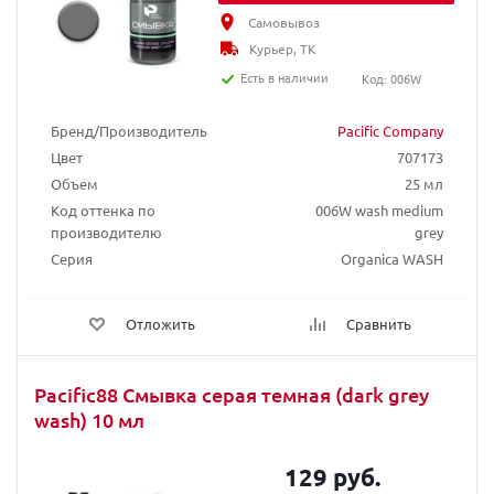
Самовывоз
Курьер, ТК
Есть в наличии
Код: 006W
Бренд/Производитель
Pacific Company
Цвет
707173
Объем
25 мл
Код оттенка по
006W wash medium
производителю
grey
Серия
Organica WASH
Отложить
Сравнить
Pacific88 Смывка серая темная (dark grey
wash) 10 мл
129 руб.