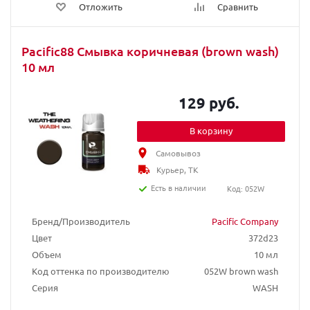
Отложить
Сравнить
Pacific88 Смывка коричневая (brown wash)
10 мл
129 руб.
В корзину
Самовывоз
Курьер, ТК
Есть в наличии
Код: 052W
Бренд/Производитель
Pacific Company
Цвет
372d23
Объем
10 мл
Код оттенка по производителю
052W brown wash
Серия
WASH