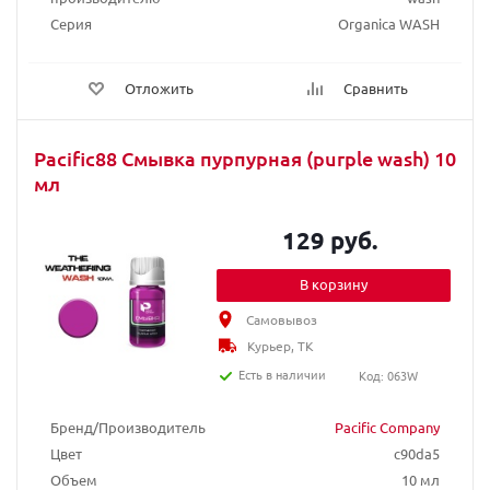
Серия
Organica WASH
Отложить
Сравнить
Pacific88 Смывка пурпурная (purple wash) 10
мл
129 руб.
В корзину
Самовывоз
Курьер, ТК
Есть в наличии
Код: 063W
Бренд/Производитель
Pacific Company
Цвет
c90da5
Объем
10 мл