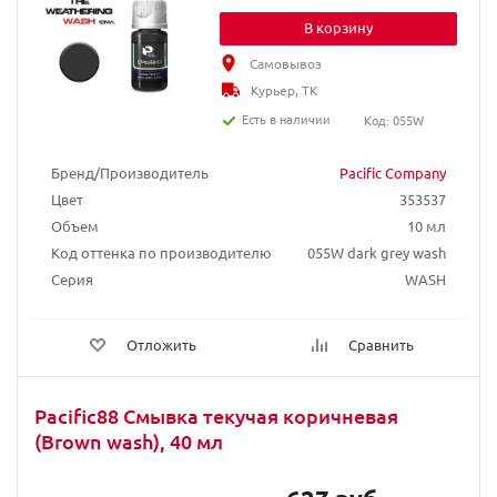
В корзину
Самовывоз
Курьер, ТК
Есть в наличии
Код: 055W
Бренд/Производитель
Pacific Company
Цвет
353537
Объем
10 мл
Код оттенка по производителю
055W dark grey wash
Серия
WASH
Отложить
Сравнить
Pacific88 Смывка текучая коричневая
(Brown wash), 40 мл