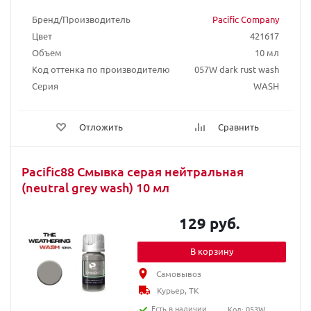
Бренд/Производитель
Pacific Company
Цвет
421617
Объем
10 мл
Код оттенка по производителю
057W dark rust wash
Серия
WASH
Отложить
Сравнить
Pacific88 Смывка серая нейтральная
(neutral grey wash) 10 мл
129 руб.
В корзину
Самовывоз
Курьер, ТК
Есть в наличии
Код: 053W