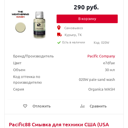
290 руб.
В корзину
Самовывоз
Курьер, ТК
Есть в наличии
Код: 020W
Бренд/Производитель
Pacific Company
Цвет
e7dfae
Объем
30 мл
Код оттенка по
020W pale sand wash
производителю
Серия
Organica WASH
Отложить
Сравнить
Pacific88 Смывка для техники США (USA