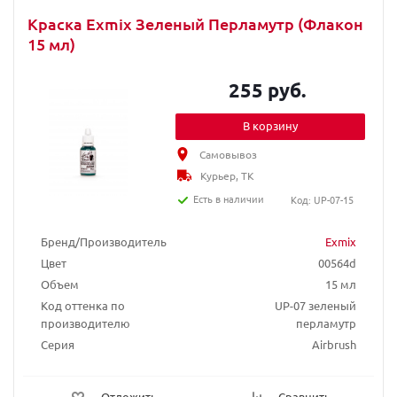
Краска Exmix Зеленый Перламутр (Флакон
15 мл)
255 руб.
В корзину
Самовывоз
Курьер, ТК
Есть в наличии
Код: UP-07-15
Бренд/Производитель
Exmix
Цвет
00564d
Объем
15 мл
Код оттенка по
UP-07 зеленый
производителю
перламутр
Серия
Airbrush
Отложить
Сравнить