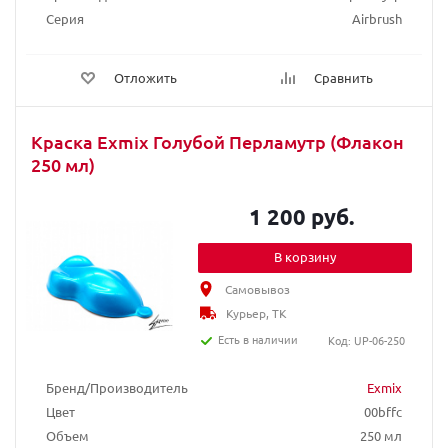
Серия
Airbrush
Отложить
Сравнить
Краска Exmix Голубой Перламутр (Флакон
250 мл)
1 200 руб.
В корзину
Самовывоз
Курьер, ТК
Есть в наличии
Код: UP-06-250
Бренд/Производитель
Exmix
Цвет
00bffc
Объем
250 мл