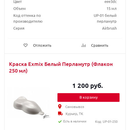
Цвет
eee3dc
Объем
15 мл
Код оттенка по
UP-01 белый
производителю
перламутр
Серия
Airbrush
Отложить
Сравнить
Краска Exmix Белый Перламутр (Флакон
250 мл)
1 200 руб.
В корзину
Самовывоз
Курьер, ТК
Есть в наличии
Код: UP-01-250