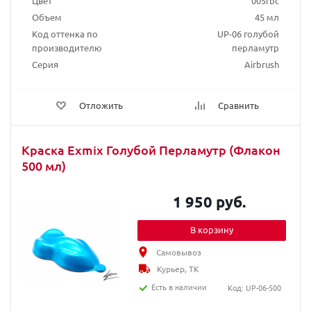
Цвет
005fbc
Объем
45 мл
Код оттенка по
UP-06 голубой
производителю
перламутр
Серия
Airbrush
Отложить
Сравнить
Краска Exmix Голубой Перламутр (Флакон
500 мл)
1 950 руб.
В корзину
Самовывоз
Курьер, ТК
Есть в наличии
Код: UP-06-500