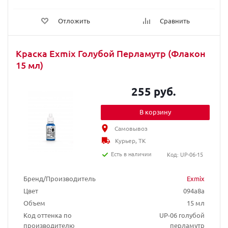
Отложить
Сравнить
Краска Exmix Голубой Перламутр (Флакон
15 мл)
255 руб.
В корзину
Самовывоз
Курьер, ТК
Есть в наличии
Код: UP-06-15
Бренд/Производитель
Exmix
Цвет
094a8a
Объем
15 мл
Код оттенка по
UP-06 голубой
производителю
перламутр