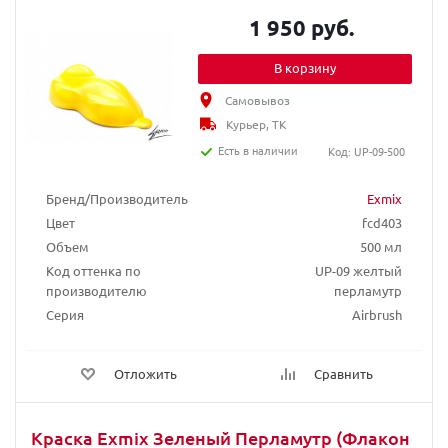
1 950 руб.
В корзину
Самовывоз
Курьер, ТК
Есть в наличии
Код: UP-09-500
Бренд/Производитель
Exmix
Цвет
fcd403
Объем
500 мл
Код оттенка по
UP-09 желтый
производителю
перламутр
Серия
Airbrush
Отложить
Сравнить
Краска Exmix Зеленый Перламутр (Флакон