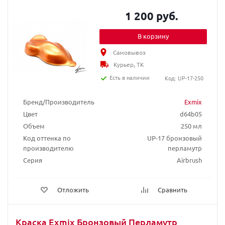
1 200 руб.
В корзину
Самовывоз
Курьер, ТК
Есть в наличии
Код: UP-17-250
Бренд/Производитель
Exmix
Цвет
d64b05
Объем
250 мл
Код оттенка по
UP-17 бронзовый
производителю
перламутр
Серия
Airbrush
Отложить
Сравнить
Краска Exmix Бронзовый Перламутр