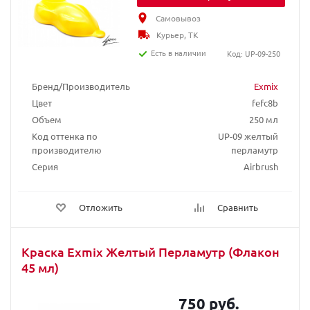
Самовывоз
Курьер, ТК
Есть в наличии
Код: UP-09-250
Бренд/Производитель
Exmix
Цвет
fefc8b
Объем
250 мл
Код оттенка по
UP-09 желтый
производителю
перламутр
Серия
Airbrush
Отложить
Сравнить
Краска Exmix Желтый Перламутр (Флакон
45 мл)
750 руб.