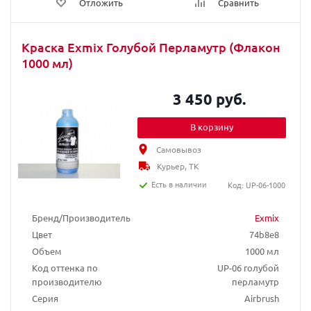
Отложить
Сравнить
Краска Exmix Голубой Перламутр (Флакон
1000 мл)
3 450 руб.
В корзину
Самовывоз
Курьер, ТК
Есть в наличии
Код: UP-06-1000
Бренд/Производитель
Exmix
Цвет
74b8e8
Объем
1000 мл
Код оттенка по
UP-06 голубой
производителю
перламутр
Серия
Airbrush