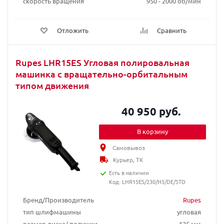
скорость вращения
950 - 2000 об/мин
Отложить
Сравнить
Rupes LHR15ES Угловая полировальная
машинка с вращательно-орбитальным
типом движения
40 950 руб.
В корзину
Самовывоз
Курьер, ТК
Есть в наличии
Код: LHR15ES/230/H5/DE/STD
Бренд/Производитель
Rupes
тип шлифмашины
угловая
размер диска/ подушки
125 мм