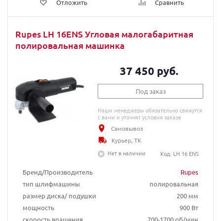
Отложить
Сравнить
Rupes LH 16ENS Угловая малогабаритная
полировальная машинка
37 450 руб.
Под заказ
Наши менеджеры обязательно свяжутся
с вами и уточнят условия заказа
Самовывоз
Курьер, ТК
Нет в наличии
Код: LH 16 ENS
Бренд/Производитель
Rupes
тип шлифмашины
полировальная
размер диска/ подушки
200 мм
мощность
900 Вт
скорость вращения
700-1700 об/мин