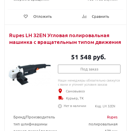
Отложить
Сравнить
Rupes LH 32EN Угловая полировальная
машинка с вращательным типом движения
51 548 руб.
Под заказ
Наши менеджеры обязательно свяжутся
с вами и уточнят условия заказа
Самовывоз
Курьер, ТК
Нет в наличии
Код: LH 32EN
Бренд/Производитель
Rupes
тип шлифмашины
полировальная
размер диска/ подушки
178 мм