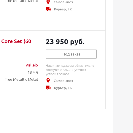
True Metallic Metal
Самовывоз
Курьер, ТК
23 950 руб.
Core Set (60
Под заказ
Vallejo
Наши менеджеры обязательно
свяжутся с вами и уточнят
18 мл
условия заказа
True Metallic Metal
Самовывоз
Курьер, ТК