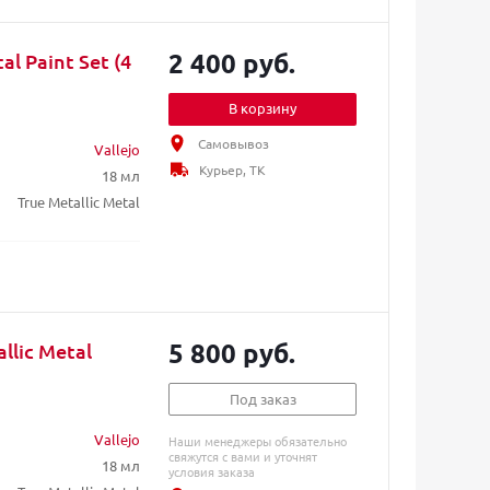
2 400 руб.
l Paint Set (4
В корзину
Самовывоз
Vallejo
Курьер, ТК
18 мл
True Metallic Metal
5 800 руб.
llic Metal
Под заказ
Vallejo
Наши менеджеры обязательно
свяжутся с вами и уточнят
18 мл
условия заказа