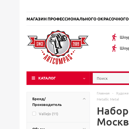
МАГАЗИН ПРОФЕССИОНАЛЬНОГО ОКРАСОЧНОГО
Шоур
Шоур
КАТАЛОГ
Главная
-
Художе
Бренд/
Metallic Metal
Производитель
Наборы
Vallejo (
11
)
Москв
Объем