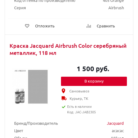
Код оттенка по производителю
405 Orange
Серия
Airbrush
Отложить
Сравнить
Краска Jacquard Airbrush Color серебряный
металлик, 118 мл
1 500 руб.
В корзину
Самовывоз
Курьер, ТК
Есть в наличии
Код: JAC-JAB2305
Бренд/Производитель
Jacquard
Цвет
acacac
Объем
118 мл