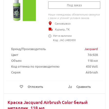
Под заказ
Наши менеджеры обязательно свяжутся
с вами и уточнят условия заказа
Самовывоз
Курьер, ТК
Нет в наличии
Код: JAC-JAB2450
Бренд/Производитель
Jacquard
Цвет
7dc928
Объем
118 мл
Код оттенка по производителю
450 Volt
Серия
Airbrush
Отложить
Сравнить
Краска Jacquard Airbrush Color белый
металлик, 118 мл