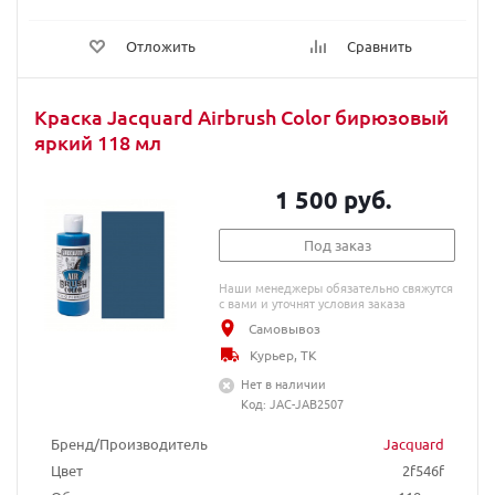
Отложить
Сравнить
Краска Jacquard Airbrush Color бирюзовый
яркий 118 мл
1 500 руб.
Под заказ
Наши менеджеры обязательно свяжутся
с вами и уточнят условия заказа
Самовывоз
Курьер, ТК
Нет в наличии
Код: JAC-JAB2507
Бренд/Производитель
Jacquard
Цвет
2f546f