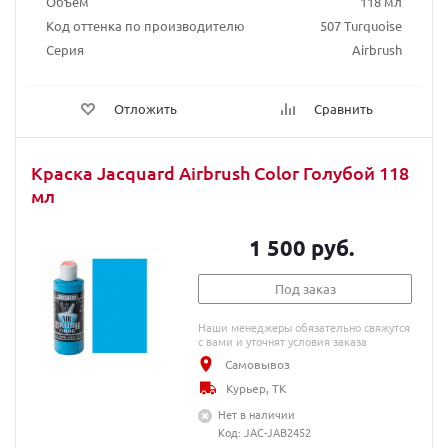
Объем
118 мл
Код оттенка по производителю
507 Turquoise
Серия
Airbrush
Отложить
Сравнить
Краска Jacquard Airbrush Color Голубой 118
мл
1 500 руб.
Под заказ
Наши менеджеры обязательно свяжутся
с вами и уточнят условия заказа
Самовывоз
Курьер, ТК
Нет в наличии
Код: JAC-JAB2452