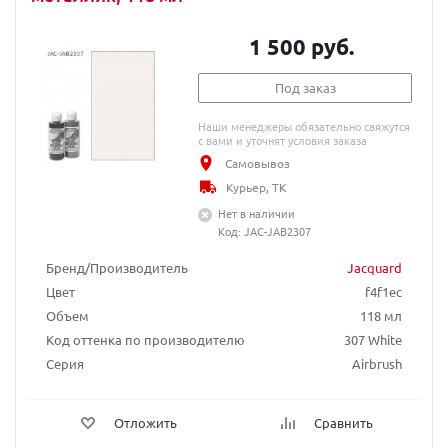
1 500 руб.
Под заказ
Наши менеджеры обязательно свяжутся
с вами и уточнят условия заказа
Самовывоз
Курьер, ТК
Нет в наличии
Код: JAC-JAB2307
Бренд/Производитель
Jacquard
Цвет
f4f1ec
Объем
118 мл
Код оттенка по производителю
307 White
Серия
Airbrush
Отложить
Сравнить