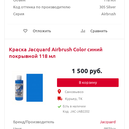
Код оттенка по производителю
305 Silver
Серия
Airbrush
Отложить
Сравнить
Краска Jacquard Airbrush Color синий
покрывной 118 мл
1 500 руб.
В корзину
Самовывоз
Курьер, ТК
Есть в наличии
Код: JAC-JAB2202
Бренд/Производитель
Jacquard
Цвет
0971ce