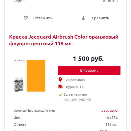
Серия
Airbrush
Отложить
Сравнить
Краска Jacquard Airbrush Color оранжевый
флуоресцентный 118 мл
1 500 руб.
В корзину
Самовывоз
Курьер, ТК
Есть в наличии
Код: JAC-JAB2405
Бренд/Производитель
Jacquard
Цвет
fda112
Объем
118 мл