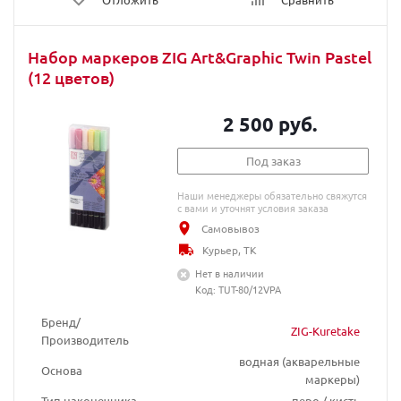
Набор маркеров ZIG Art&Graphic Twin Pastel
(12 цветов)
2 500 руб.
Под заказ
Наши менеджеры обязательно свяжутся
с вами и уточнят условия заказа
Самовывоз
Курьер, ТК
Нет в наличии
Код: TUT-80/12VPA
Бренд/
ZIG-Kuretake
Производитель
водная (акварельные
Основа
маркеры)
Тип наконечника
перо / кисть