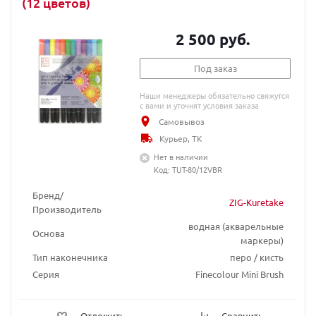
(12 цветов)
2 500 руб.
Под заказ
Наши менеджеры обязательно свяжутся
с вами и уточнят условия заказа
Самовывоз
Курьер, ТК
Нет в наличии
Код: TUT-80/12VBR
Бренд/
ZIG-Kuretake
Производитель
водная (акварельные
Основа
маркеры)
Тип наконечника
перо / кисть
Серия
Finecolour Mini Brush
Отложить
Сравнить