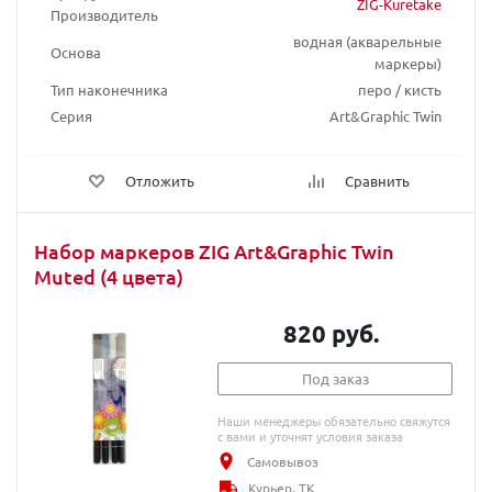
ZIG-Kuretake
Производитель
водная (акварельные
Основа
маркеры)
Тип наконечника
перо / кисть
Серия
Art&Graphic Twin
Отложить
Сравнить
Набор маркеров ZIG Art&Graphic Twin
Muted (4 цвета)
820 руб.
Под заказ
Наши менеджеры обязательно свяжутся
с вами и уточнят условия заказа
Самовывоз
Курьер, ТК