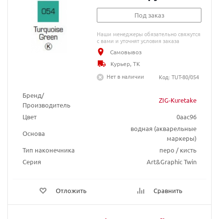
Под заказ
Наши менеджеры обязательно свяжутся
с вами и уточнят условия заказа
Самовывоз
Курьер, ТК
Нет в наличии
Код: TUT-80/054
Бренд/
ZIG-Kuretake
Производитель
Цвет
0aac96
водная (акварельные
Основа
маркеры)
Тип наконечника
перо / кисть
Серия
Art&Graphic Twin
Отложить
Сравнить