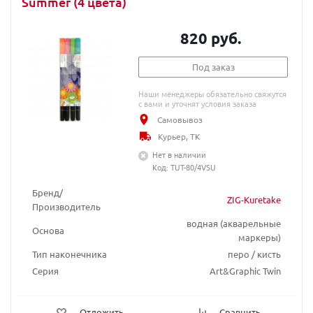
Summer (4 цвета)
820 руб.
Под заказ
Наши менеджеры обязательно свяжутся
с вами и уточнят условия заказа
Самовывоз
Курьер, ТК
Нет в наличии
Код: TUT-80/4VSU
Бренд/
ZIG-Kuretake
Производитель
водная (акварельные
Основа
маркеры)
Тип наконечника
перо / кисть
Серия
Art&Graphic Twin
Отложить
Сравнить