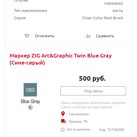
маркеры)
Тип наконечника
кисть
Серия
Clean Color Real Brush
Отложить
Сравнить
Маркер ZIG Art&Graphic Twin Blue Gray
(Сине-серый)
500 руб.
Под заказ
Наши менеджеры обязательно свяжутся
с вами и уточнят условия заказа
Самовывоз
Курьер, ТК
Нет в наличии
Код: TUT-80/083