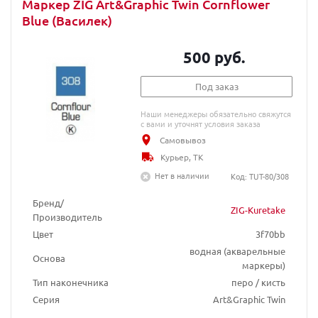
Маркер ZIG Art&Graphic Twin Cornflower
Blue (Василек)
500 руб.
Под заказ
Наши менеджеры обязательно свяжутся
с вами и уточнят условия заказа
Самовывоз
Курьер, ТК
Нет в наличии
Код: TUT-80/308
Бренд/
ZIG-Kuretake
Производитель
Цвет
3f70bb
водная (акварельные
Основа
маркеры)
Тип наконечника
перо / кисть
Серия
Art&Graphic Twin