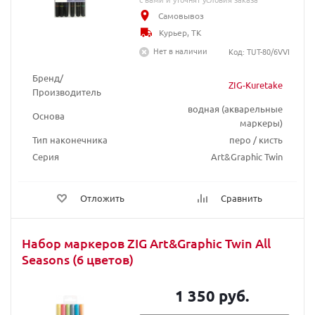
Самовывоз
Курьер, ТК
Нет в наличии
Код: TUT-80/6VVI
Бренд/
ZIG-Kuretake
Производитель
водная (акварельные
Основа
маркеры)
Тип наконечника
перо / кисть
Серия
Art&Graphic Twin
Отложить
Сравнить
Набор маркеров ZIG Art&Graphic Twin All
Seasons (6 цветов)
1 350 руб.