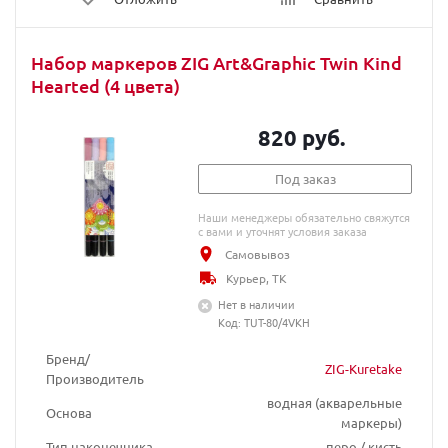
Набор маркеров ZIG Art&Graphic Twin Kind
Hearted (4 цвета)
820 руб.
Под заказ
Наши менеджеры обязательно свяжутся
с вами и уточнят условия заказа
Самовывоз
Курьер, ТК
Нет в наличии
Код: TUT-80/4VKH
Бренд/
ZIG-Kuretake
Производитель
водная (акварельные
Основа
маркеры)
Тип наконечника
перо / кисть