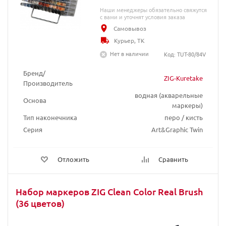
Наши менеджеры обязательно свяжутся
с вами и уточнят условия заказа
Самовывоз
Курьер, ТК
Нет в наличии
Код: TUT-80/84V
Бренд/
ZIG-Kuretake
Производитель
водная (акварельные
Основа
маркеры)
Тип наконечника
перо / кисть
Серия
Art&Graphic Twin
Отложить
Сравнить
Набор маркеров ZIG Clean Color Real Brush
(36 цветов)