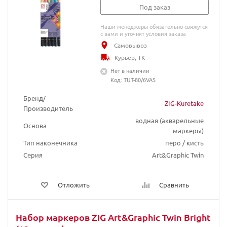
Под заказ
Наши менеджеры обязательно свяжутся
с вами и уточнят условия заказа
Самовывоз
Курьер, ТК
Нет в наличии
Код: TUT-80/6VAS
Бренд/
ZIG-Kuretake
Производитель
водная (акварельные
Основа
маркеры)
Тип наконечника
перо / кисть
Серия
Art&Graphic Twin
Отложить
Сравнить
Набор маркеров ZIG Art&Graphic Twin Bright