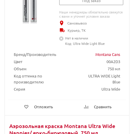
Под заказ
Наши менеджеры обязательно свяжутся
с вами и уточнят условия заказа
Самовывоз
Курьер, ТК
Нет в наличии
Код: Ultra Wide Light Blue
Бренд/Производитель
Montana Cans
Цвет
00A2D3
Объем
750 мл
Код оттенка по
ULTRA WIDE Light
производителю
Blue
Серия
Ultra Wide
Отложить
Сравнить
Аэрозольная краска Montana Ultra Wide
Nappies/ ярко-бирюзовый, 750 мл