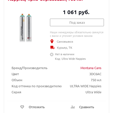
1 061 руб.
Под заказ
Наши менеджеры обязательно свяжутся
с вами и уточнят условия заказа
Самовывоз
Курьер, ТК
Нет в наличии
Код: Ultra Wide Nappies
Бренд/Производитель
Montana Cans
Цвет
3DC6AC
Объем
750 мл
Код оттенка по производителю
ULTRA WIDE Nappies
Серия
Ultra Wide
Отложить
Сравнить