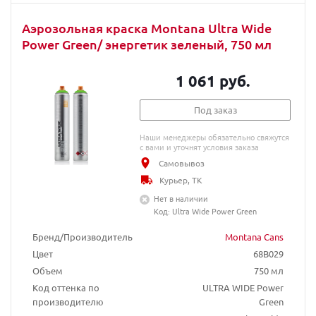
Аэрозольная краска Montana Ultra Wide
Power Green/ энергетик зеленый, 750 мл
1 061 руб.
Под заказ
Наши менеджеры обязательно свяжутся
с вами и уточнят условия заказа
Самовывоз
Курьер, ТК
Нет в наличии
Код: Ultra Wide Power Green
Бренд/Производитель
Montana Cans
Цвет
68B029
Объем
750 мл
Код оттенка по
ULTRA WIDE Power
производителю
Green