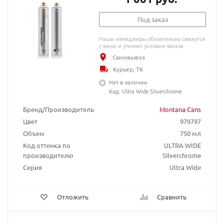
Под заказ
Наши менеджеры обязательно свяжутся
с вами и уточнят условия заказа
Самовывоз
Курьер, ТК
Нет в наличии
Код: Ultra Wide Silverchrome
Бренд/Производитель
Montana Cans
Цвет
979797
Объем
750 мл
Код оттенка по
ULTRA WIDE
производителю
Silverchrome
Серия
Ultra Wide
Отложить
Сравнить