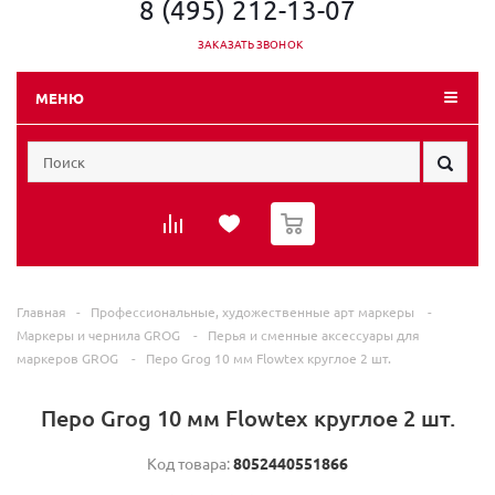
8 (495) 212-13-07
ЗАКАЗАТЬ ЗВОНОК
МЕНЮ
0
Главная
-
Профессиональные, художественные арт маркеры
-
Маркеры и чернила GROG
-
Перья и сменные аксессуары для
маркеров GROG
-
Перо Grog 10 мм Flowtex круглое 2 шт.
Перо Grog 10 мм Flowtex круглое 2 шт.
Код товара:
8052440551866