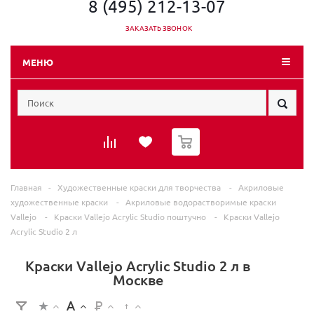
8 (495) 212-13-07
ЗАКАЗАТЬ ЗВОНОК
МЕНЮ
0
Главная
-
Художественные краски для творчества
-
Акриловые
художественные краски
-
Акриловые водорастворимые краски
Vallеjo
-
Краски Vallеjo Acrylic Studio поштучно
-
Краски Vallеjo
Acrylic Studio 2 л
Краски Vallеjo Acrylic Studio 2 л в
Москве