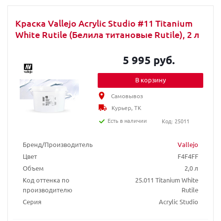
Краска Vallejo Acrylic Studio #11 Titanium
White Rutile (Белила титановые Rutile), 2 л
5 995 руб.
В корзину
Самовывоз
Курьер, ТК
Есть в наличии
Код: 25011
Бренд/Производитель
Vallejo
Цвет
F4F4FF
Объем
2,0 л
Код оттенка по
25.011 Titanium White
производителю
Rutile
Серия
Acrylic Studio