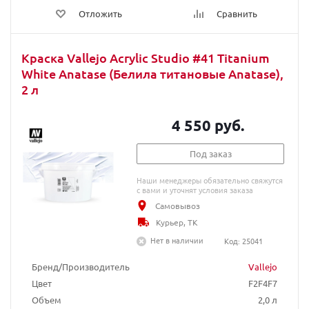
Отложить
Сравнить
Краска Vallejo Acrylic Studio #41 Titanium
White Anatase (Белила титановые Anatase),
2 л
4 550 руб.
Под заказ
Наши менеджеры обязательно свяжутся
с вами и уточнят условия заказа
Самовывоз
Курьер, ТК
Нет в наличии
Код: 25041
Бренд/Производитель
Vallejo
Цвет
F2F4F7
Объем
2,0 л