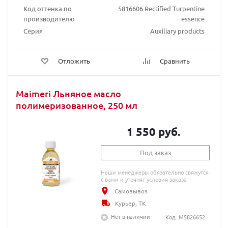
Код оттенка по
5816606 Rectified Turpentine
производителю
essence
Серия
Auxiliary products
Отложить
Сравнить
Maimeri Льняное масло
полимеризованное, 250 мл
1 550 руб.
Под заказ
Наши менеджеры обязательно свяжутся
с вами и уточнят условия заказа
Самовывоз
Курьер, ТК
Нет в наличии
Код: M5826652