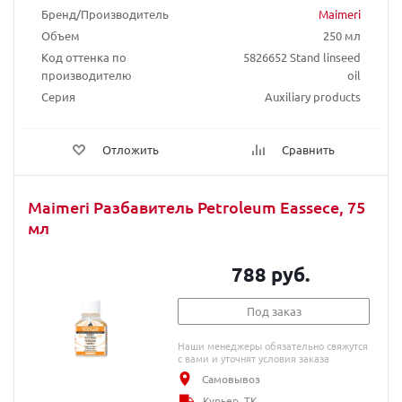
Бренд/Производитель
Maimeri
Объем
250 мл
Код оттенка по
5826652 Stand linseed
производителю
oil
Серия
Auxiliary products
Отложить
Сравнить
Maimeri Разбавитель Petroleum Eassece, 75
мл
788 руб.
Под заказ
Наши менеджеры обязательно свяжутся
с вами и уточнят условия заказа
Самовывоз
Курьер, ТК