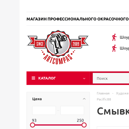
МАГАЗИН ПРОФЕССИОНАЛЬНОГО ОКРАСОЧНОГО
Шоур
Шоур
КАТАЛОГ
Главная
-
Художе
Цена
Pacific88
Смывк
93
250