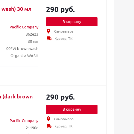
290 руб.
 wash) 30 мл
В корзину
Pacific Company
Самовывоз
362e23
Курьер, ТК
30 мл
002W brown wash
Organica WASH
290 руб.
 (dark brown
В корзину
Самовывоз
Pacific Company
Курьер, ТК
21190e