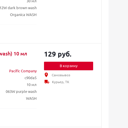
30 мл
12W dark brown wash
Organica WASH
129 руб.
wash) 10 мл
В корзину
Pacific Company
Самовывоз
c90da5
Курьер, ТК
10 мл
063W purple wash
WASH