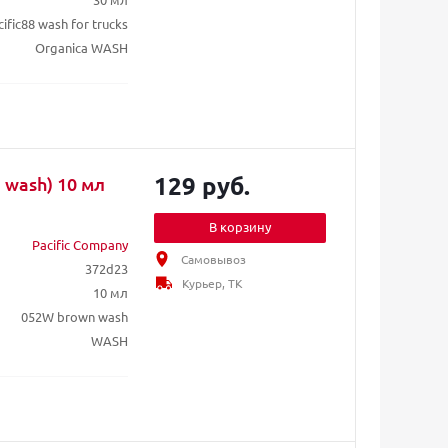
ific88 wash for trucks
Organica WASH
129 руб.
 коричневая (brown wash) 10 мл
В корзину
Pacific Company
Самовывоз
372d23
Курьер, ТК
10 мл
052W brown wash
WASH