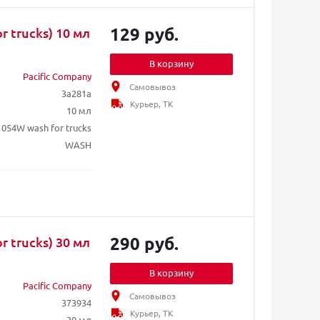
129 руб.
r trucks) 10 мл
В корзину
Pacific Company
Самовывоз
3a281a
Курьер, ТК
10 мл
054W wash for trucks
WASH
290 руб.
r trucks) 30 мл
В корзину
Pacific Company
Самовывоз
373934
Курьер, ТК
30 мл