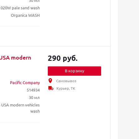
30 мл
020W pale sand wash
Organica WASH
290 руб.
(USA modern
В корзину
Самовывоз
Pacific Company
Курьер, ТК
514934
30 мл
8 USA modern vehicles
wash