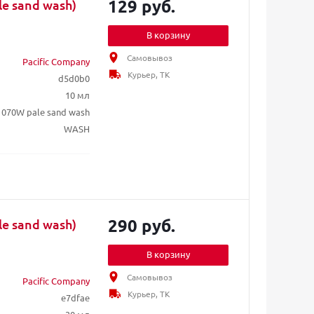
129 руб.
e sand wash)
В корзину
Самовывоз
Pacific Company
Курьер, ТК
d5d0b0
10 мл
070W pale sand wash
WASH
290 руб.
e sand wash)
В корзину
Самовывоз
Pacific Company
Курьер, ТК
e7dfae