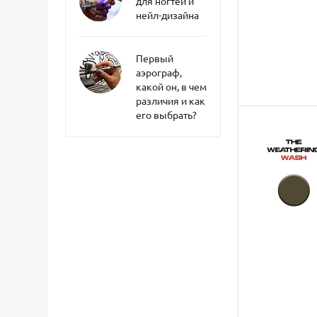
для ногтей и
нейл-дизайна
Первый
аэрограф,
какой он, в чем
различия и как
его выбрать?