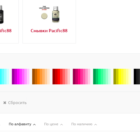
fic88
Смывки Pacific88
Сбросить
По алфавиту
По цене
По наличию