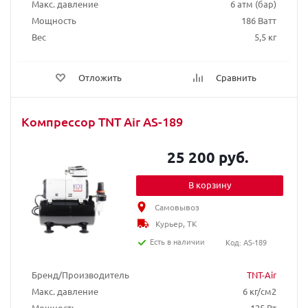
Макс. давление
6 атм (бар)
Мощность
186 Ватт
Вес
5,5 кг
Отложить
Сравнить
Компрессор TNT Air AS-189
25 200 руб.
В корзину
Самовывоз
Курьер, ТК
Есть в наличии
Код: AS-189
Бренд/Производитель
TNT-Air
Макс. давление
6 кг/см2
Мощность
125 Вт