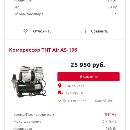
Вес
5,4 кг
Объем ресивера
3 л
Отложить
Сравнить
Компрессор TNT Air AS-196
25 950 руб.
В корзину
Самовывоз
Курьер, ТК
Есть в наличии
Код: AS-196
Бренд/Производитель
TNT-Air
Макс. давление
6 кг/см2
Мощность
186 Вт