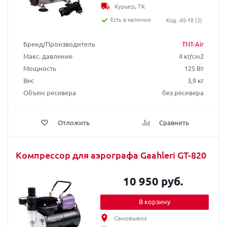
Курьер, ТК
Есть в наличии
Код: AS-18 (2)
Бренд/Производитель
TNT-Air
Макс. давление
4 кг/см2
Мощность
125 Вт
Вес
3,9 кг
Объем ресивера
без ресивера
Отложить
Сравнить
Компрессор для аэрографа Gaahleri GT-820
10 950 руб.
В корзину
Самовывоз