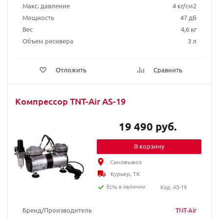
Макс. давление
4 кг/см2
Мощность
47 дБ
Вес
4,6 кг
Объем ресивера
3 л
Отложить
Сравнить
Компрессор TNT-Air AS-19
19 490 руб.
В корзину
Самовывоз
Курьер, ТК
Есть в наличии
Код: AS-19
Бренд/Производитель
TNT-Air