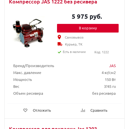
Компрессор JAS 1222 без ресивера
5 975 руб.
В корзину
Самовывоз
Курьер, ТК
Есть в наличии
Код: 1222
Бренд/Производитель
JAS
Макс. давление
4 кг/см2
Мощность
150 Вт
Вес
3?45 ru
Объем ресивера
без ресивера
Отложить
Сравнить
Компрессор для покраски Jas 1203