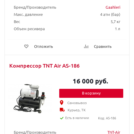
Бренд/Производитель
Gaahleri
Макс. давление
4 атм (бар)
Вес
5,7 кг
Объем ресивера
1 л
Отложить
Сравнить
Компрессор TNT Air AS-186
16 000 руб.
В корзину
Самовывоз
Курьер, ТК
Есть в наличии
Код: AS-186
Бренд/Производитель
TNT-Air