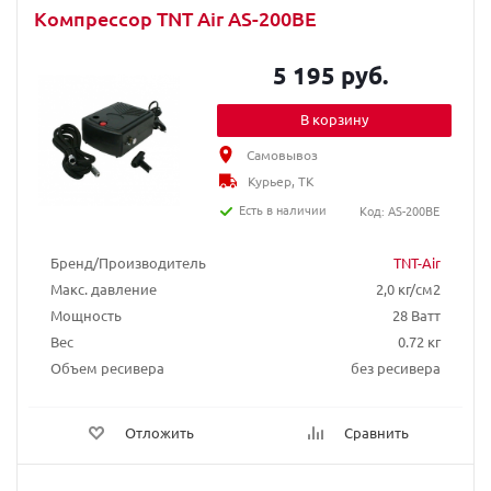
Компрессор TNT Air AS-200BE
5 195 руб.
В корзину
Самовывоз
Курьер, ТК
Есть в наличии
Код: AS-200BE
Бренд/Производитель
TNT-Air
Макс. давление
2,0 кг/см2
Мощность
28 Ватт
Вес
0.72 кг
Объем ресивера
без ресивера
Отложить
Сравнить