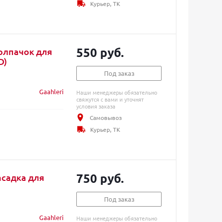
Курьер, ТК
550 руб.
колпачок для
D)
Под заказ
Gaahleri
Наши менеджеры обязательно
свяжутся с вами и уточнят
условия заказа
Самовывоз
Курьер, ТК
750 руб.
асадка для
Под заказ
Gaahleri
Наши менеджеры обязательно