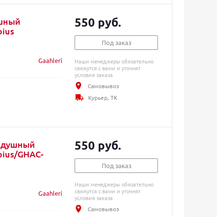
550 руб.
ушный
ius
Под заказ
Gaahleri
Наши менеджеры обязательно
свяжутся с вами и уточнят
условия заказа
Самовывоз
Курьер, ТК
550 руб.
оздушный
ius/GHAC-
Под заказ
Наши менеджеры обязательно
свяжутся с вами и уточнят
Gaahleri
условия заказа
Самовывоз