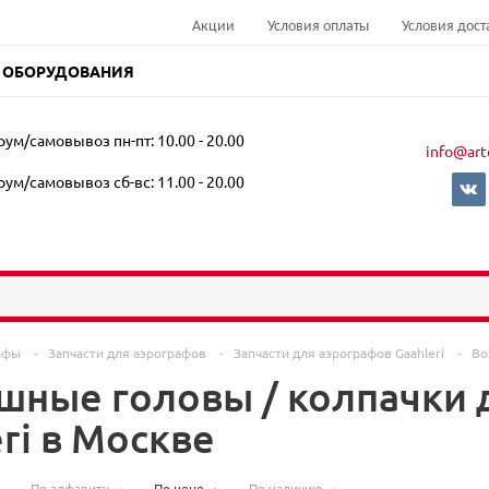
Акции
Условия оплаты
Условия дост
 ОБОРУДОВАНИЯ
ум/самовывоз пн-пт: 10.00 - 20.00
info@art
ум/самовывоз сб-вс: 11.00 - 20.00
афы
-
Запчасти для аэрографов
-
Запчасти для аэрографов Gaahleri
-
Во
шные головы / колпачки 
ri в Москве
По алфавиту
По цене
По наличию