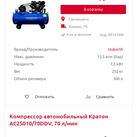
В корзину
Самовывоз
Курьер, ТК
Есть в наличии
Код: RP313300
Бренд/Производитель
Huberth
Макс. давление
12,5 атм (бар)
Мощность
7,5 кВт
Вес
252 кг
Объем ресивера
300 л
Отложить
Сравнить
Компрессор автомобильный Кратон
AC25010/70DDV, 70 л/мин