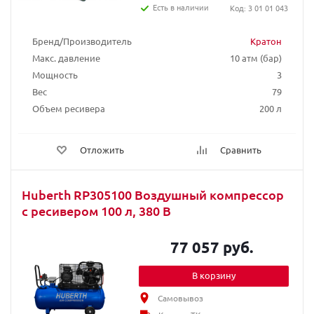
Есть в наличии
Код: 3 01 01 043
Бренд/Производитель
Кратон
Макс. давление
10 атм (бар)
Мощность
3
Вес
79
Объем ресивера
200 л
Отложить
Сравнить
Huberth RP305100 Воздушный компрессор
с ресивером 100 л, 380 В
77 057 руб.
В корзину
Самовывоз