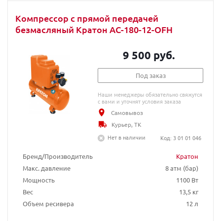
Компрессор с прямой передачей
безмасляный Кратон AC-180-12-OFH
9 500 руб.
Под заказ
Наши менеджеры обязательно свяжутся
с вами и уточнят условия заказа
Самовывоз
Курьер, ТК
Нет в наличии
Код: 3 01 01 046
Бренд/Производитель
Кратон
Макс. давление
8 атм (бар)
Мощность
1100 Вт
Вес
13,5 кг
Объем ресивера
12 л