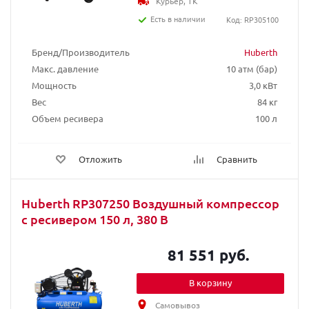
Курьер, ТК
Есть в наличии
Код: RP305100
Бренд/Производитель
Huberth
Макс. давление
10 атм (бар)
Мощность
3,0 кВт
Вес
84 кг
Объем ресивера
100 л
Отложить
Сравнить
Huberth RP307250 Воздушный компрессор
с ресивером 150 л, 380 В
81 551 руб.
В корзину
Самовывоз