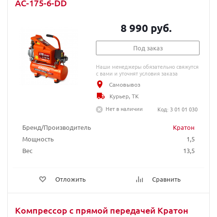
AC-175-6-DD
8 990 руб.
Под заказ
Наши менеджеры обязательно свяжутся
с вами и уточнят условия заказа
Самовывоз
Курьер, ТК
Нет в наличии
Код: 3 01 01 030
Бренд/Производитель
Кратон
Мощность
1,5
Вес
13,5
Отложить
Сравнить
Компрессор с прямой передачей Кратон