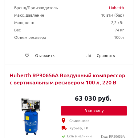
Бренд/Производитель
Huberth
Макс. давление
10 атм (бар)
Мощность
2,2 кВт
Вес
74 кг
Объем ресивера
100 л
Отложить
Сравнить
Huberth RP30656A Воздушный компрессор
с вертикальным ресивером 100 л, 220 В
63 030 руб.
В корзину
Самовывоз
Курьер, ТК
Есть в наличии
Код: RP30656A