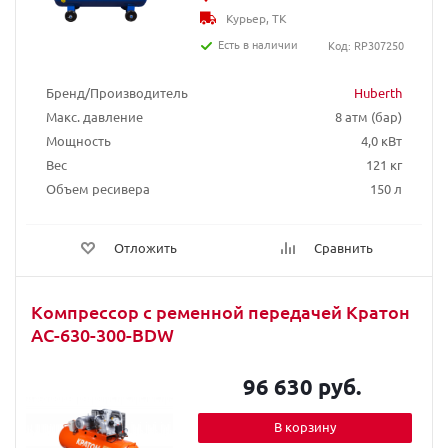
Курьер, ТК
Есть в наличии
Код: RP307250
Бренд/Производитель
Huberth
Макс. давление
8 атм (бар)
Мощность
4,0 кВт
Вес
121 кг
Объем ресивера
150 л
Отложить
Сравнить
Компрессор с ременной передачей Кратон
AC-630-300-BDW
96 630 руб.
В корзину