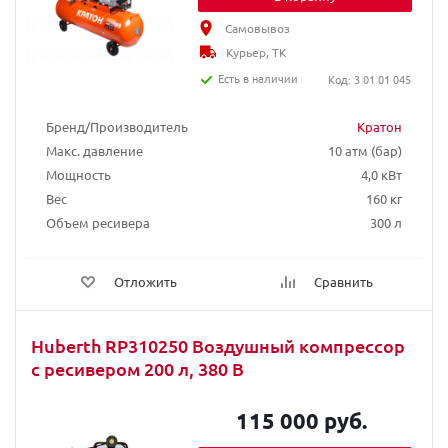
Самовывоз
Курьер, ТК
Есть в наличии
Код: 3 01 01 045
Бренд/Производитель
Кратон
Макс. давление
10 атм (бар)
Мощность
4,0 кВт
Вес
160 кг
Объем ресивера
300 л
Отложить
Сравнить
Huberth RP310250 Воздушный компрессор
с ресивером 200 л, 380 В
115 000 руб.