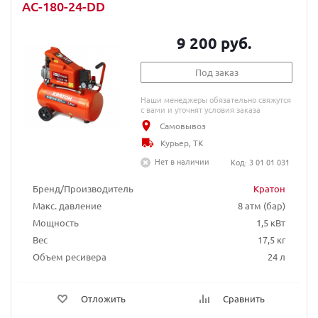
AC-180-24-DD
9 200 руб.
Под заказ
Наши менеджеры обязательно свяжутся
с вами и уточнят условия заказа
Самовывоз
Курьер, ТК
Нет в наличии
Код: 3 01 01 031
Бренд/Производитель
Кратон
Макс. давление
8 атм (бар)
Мощность
1,5 кВт
Вес
17,5 кг
Объем ресивера
24 л
Отложить
Сравнить