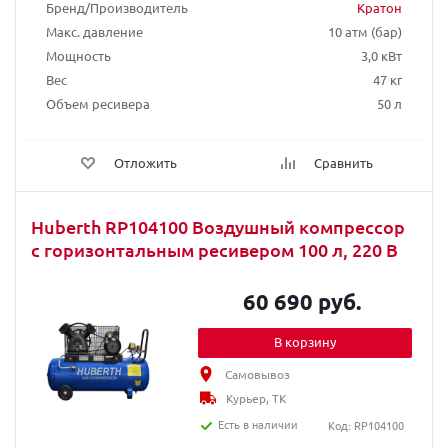
Бренд/Производитель
Кратон
Макс. давление
10 атм (бар)
Мощность
3,0 кВт
Вес
47 кг
Объем ресивера
50 л
Отложить
Сравнить
Huberth RP104100 Воздушный компрессор
с горизонтальным ресивером 100 л, 220 В
60 690 руб.
В корзину
Самовывоз
Курьер, ТК
Есть в наличии
Код: RP104100