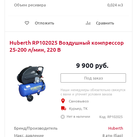
Объем ресивера
0,024 м3
Отложить
Сравнить
Huberth RP102025 Воздушный компрессор
25-200 л/мин, 220 В
9 900 руб.
Под заказ
Наши менеджеры обязательно свяжутся
с вами и уточнят условия заказа
Самовывоз
Курьер, ТК
Нет в наличии
Код: RP102025
Бренд/Производитель
Huberth
Макс. давление
8 атм (бар)