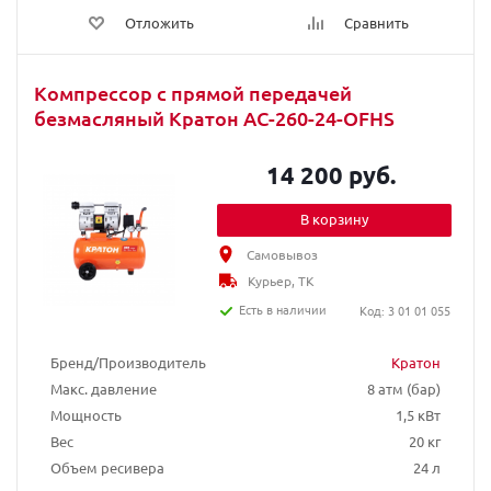
Отложить
Сравнить
Компрессор с прямой передачей
безмасляный Кратон AC-260-24-OFHS
14 200 руб.
В корзину
Самовывоз
Курьер, ТК
Есть в наличии
Код: 3 01 01 055
Бренд/Производитель
Кратон
Макс. давление
8 атм (бар)
Мощность
1,5 кВт
Вес
20 кг
Объем ресивера
24 л