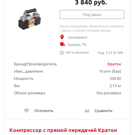
3 840 руб.
Под заказ
Наши менеджеры обязательно свяжутся
с вами и уточнят условия заказа
Самовывоз
Курьер, ТК
Нет в наличии
Код: 3 21 01 009
Бренд/Производитель
Кратон
Макс. давление
10 атм (бар)
Мощность
250 Вт
Вес
3,13 кг
Объем ресивера
без ресивера
Отложить
Сравнить
Компрессор с прямой передачей Кратон