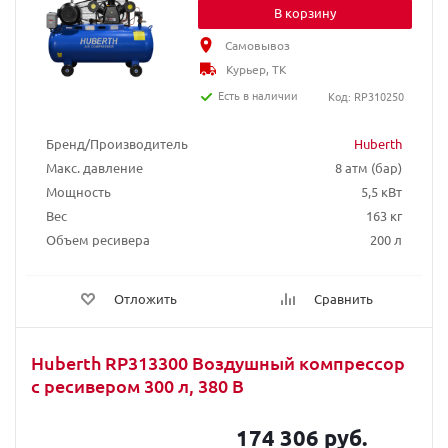
В корзину
Самовывоз
Курьер, ТК
Есть в наличии
Код: RP310250
Бренд/Производитель
Huberth
Макс. давление
8 атм (бар)
Мощность
5,5 кВт
Вес
163 кг
Объем ресивера
200 л
Отложить
Сравнить
Huberth RP313300 Воздушный компрессор
с ресивером 300 л, 380 В
174 306 руб.