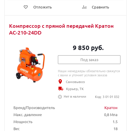
Отложить
Сравнить
Компрессор с прямой передачей Кратон
АС-210-24DD
9 850 руб.
Под заказ
Наши менеджеры обязательно свяжутся
с вами и уточнят условия заказа
Самовывоз
Курьер, ТК
Нет в наличии
Код: 3 01 01 032
Бренд/Производитель
Кратон
Макс. давление
0,8 Мпа
Мощность
1.5
Вес
18