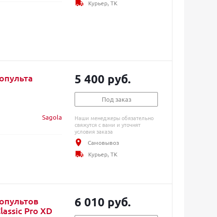
Курьер, ТК
5 400 руб.
копульта
Под заказ
Sagola
Наши менеджеры обязательно
свяжутся с вами и уточнят
условия заказа
Самовывоз
Курьер, ТК
6 010 руб.
копультов
lassic Pro XD