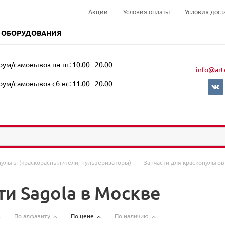
Акции
Условия оплаты
Условия дост
 ОБОРУДОВАНИЯ
ум/самовывоз пн-пт: 10.00 - 20.00
info@art
ум/самовывоз сб-вс: 11.00 - 20.00
пульты (краскораспылители, пульверизаторы)
-
Запчасти для краскопульто
ти Sagola в Москве
По алфавиту
По цене
По наличию