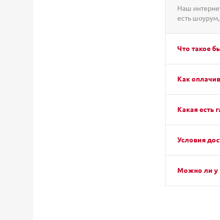
Наш интернет
есть шоурум,
Что такое б
Как оплачив
Какая есть г
Условия дос
Можно ли у 