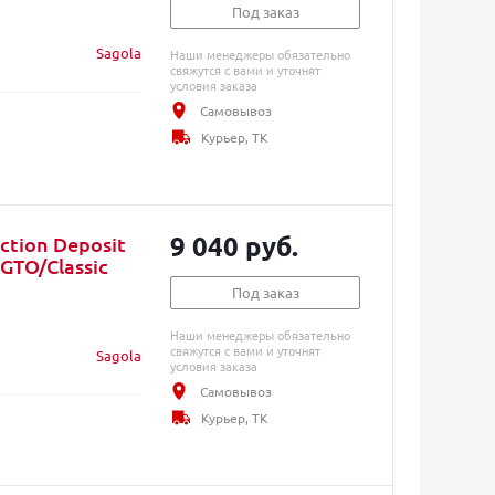
Под заказ
Sagola
Наши менеджеры обязательно
свяжутся с вами и уточнят
условия заказа
Самовывоз
Курьер, ТК
9 040 руб.
ction Deposit
GTO/Classic
Под заказ
Наши менеджеры обязательно
свяжутся с вами и уточнят
Sagola
условия заказа
Самовывоз
Курьер, ТК