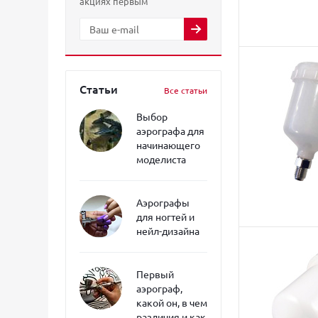
акциях первым
Статьи
Все статьи
Выбор
аэрографа для
начинающего
моделиста
Аэрографы
для ногтей и
нейл-дизайна
Первый
аэрограф,
какой он, в чем
различия и как