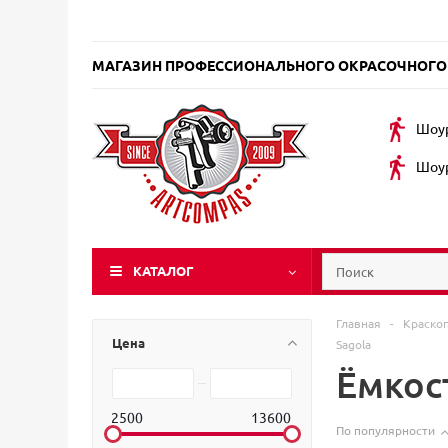
МАГАЗИН ПРОФЕССИОНАЛЬНОГО ОКРАСОЧНОГО
Шоур
Шоур
КАТАЛОГ
Главная
-
Краско
Цена
Sagola
Ёмкос
2500
13600
По популярности