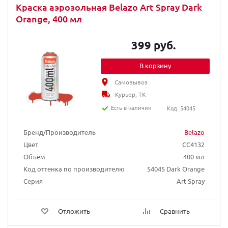
Краска аэрозольная Belazo Art Spray Dark
Orange, 400 мл
399 руб.
В корзину
Самовывоз
Курьер, ТК
Есть в наличии
Код: 54045
Бренд/Производитель
Belazo
Цвет
CC4132
Объем
400 мл
Код оттенка по производителю
54045 Dark Orange
Серия
Art Spray
Отложить
Сравнить