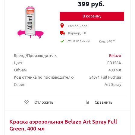
399 руб.
В корзину
Самовывоз
Курьер, ТК
Есть в наличии
Код: 54071
Бренд/Производитель
Belazo
Цвет
ED158A
Объем
400 мл
Код оттенка по производителю
54071 Full Fuchsia
Серия
Art Spray
Отложить
Сравнить
Краска аэрозольная Belazo Art Spray Full
Green, 400 мл