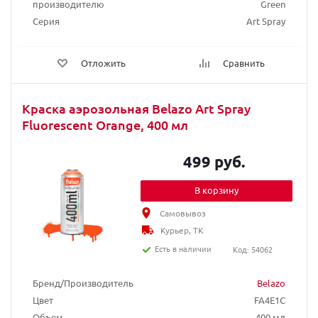
производителю
Green
Серия
Art Spray
Отложить
Сравнить
Краска аэрозольная Belazo Art Spray
Fluorescent Orange, 400 мл
499 руб.
В корзину
Самовывоз
Курьер, ТК
Есть в наличии
Код: 54062
Бренд/Производитель
Belazo
Цвет
FA4E1C
Объем
400 мл