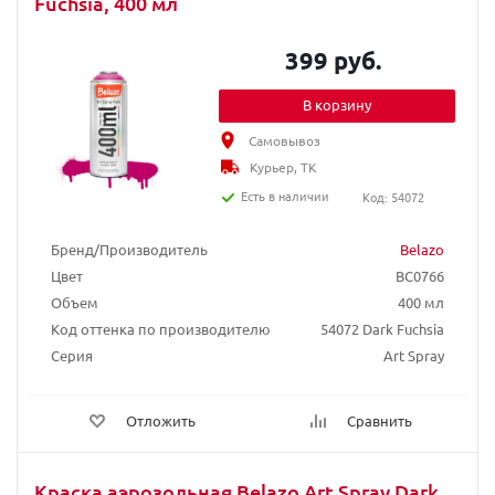
Fuchsia, 400 мл
399 руб.
В корзину
Самовывоз
Курьер, ТК
Есть в наличии
Код: 54072
Бренд/Производитель
Belazo
Цвет
BC0766
Объем
400 мл
Код оттенка по производителю
54072 Dark Fuchsia
Серия
Art Spray
Отложить
Сравнить
Краска аэрозольная Belazo Art Spray Dark