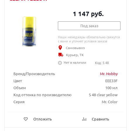
1 147 руб.
Под заказ
Наши менеджеры обязательно свяжутся
с вами и уточнят условия заказа
Самовывоз
Курьер, ТК
Нет в наличии
Код: S 48
Бренд/Производитель
Mr. Hobby
Цвет
EEE33F
Объем
100 мл
Код оттенка по производителю
S 48 clear yellow
Серия
Mr. Color
Отложить
Сравнить