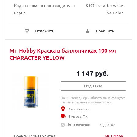
Код оттенка по производителю
S107 character white
Серия
Mr. Color
Отложить
Сравнить
Mr. Hobby Краска в баллончиках 100 мл
CHARACTER YELLOW
1 147 руб.
Под заказ
Наши менеджеры обязательно свяжутся
с вами и уточнят условия заказа
Самовывоз
Курьер, ТК
Нет в наличии
Код: S109
Бренд/Производитель
Mr. Hobby