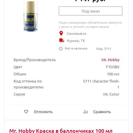
Под заказ
Наши менеджеры обязательно свяжутся
с вами и уточнят условия заказа
Самовывоз
Курьер, ТК
Нет в наличии
Код: S111
Бренд/Производитель
Mr. Hobby
Цвет
F1D3B5
Объем
100 мл
Код оттенка по
S111 character flesh-
производителю
1
Серия
Mr. Color
Отложить
Сравнить
Mr. Hobby Краска в баллончиках 100 мл