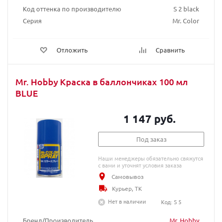
Код оттенка по производителю
S 2 black
Серия
Mr. Color
Отложить
Сравнить
Mr. Hobby Краска в баллончиках 100 мл
BLUE
1 147 руб.
Под заказ
Наши менеджеры обязательно свяжутся
с вами и уточнят условия заказа
Самовывоз
Курьер, ТК
Нет в наличии
Код: S 5
Бренд/Производитель
Mr. Hobby