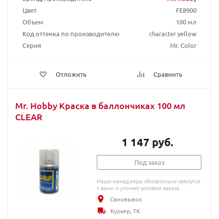
Цвет
FE8900
Объем
100 мл
Код оттенка по производителю
character yellow
Серия
Mr. Color
Отложить
Сравнить
Mr. Hobby Краска в баллончиках 100 мл
CLEAR
1 147 руб.
Под заказ
Наши менеджеры обязательно свяжутся
с вами и уточнят условия заказа
Самовывоз
Курьер, ТК