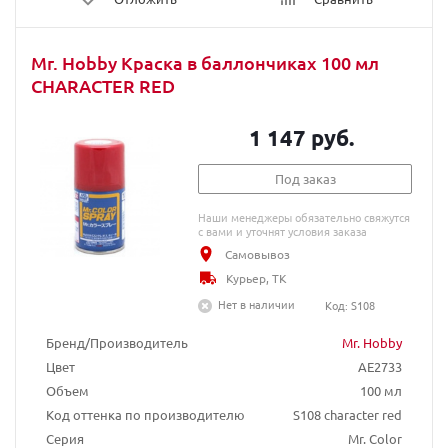
Mr. Hobby Краска в баллончиках 100 мл
CHARACTER RED
1 147 руб.
Под заказ
Наши менеджеры обязательно свяжутся
с вами и уточнят условия заказа
Самовывоз
Курьер, ТК
Нет в наличии
Код: S108
Бренд/Производитель
Mr. Hobby
Цвет
AE2733
Объем
100 мл
Код оттенка по производителю
S108 character red
Серия
Mr. Color