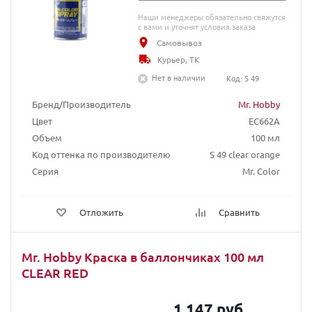
Наши менеджеры обязательно свяжутся
с вами и уточнят условия заказа
Самовывоз
Курьер, ТК
Нет в наличии
Код: S 49
Бренд/Производитель
Mr. Hobby
Цвет
EC662A
Объем
100 мл
Код оттенка по производителю
S 49 clear orange
Серия
Mr. Color
Отложить
Сравнить
Mr. Hobby Краска в баллончиках 100 мл
CLEAR RED
1 147 руб.