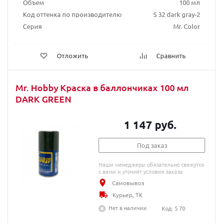
Объем
100 мл
Код оттенка по производителю
S 32 dark gray-2
Серия
Mr. Color
Отложить
Сравнить
Mr. Hobby Краска в баллончиках 100 мл
DARK GREEN
1 147 руб.
Под заказ
Наши менеджеры обязательно свяжутся
с вами и уточнят условия заказа
Самовывоз
Курьер, ТК
Нет в наличии
Код: S 70