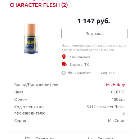
CHARACTER FLESH (2)
1 147 руб.
Под заказ
Наши менеджеры обязательно свяжутся
с вами и уточнят условия заказа
Самовывоз
Курьер, ТК
Нет в наличии
Код: S112
Бренд/Производитель
Mr. Hobby
Цвет
CC875F
Объем
100 мл
Код оттенка по
S112 character flesh-
производителю
2
Серия
Mr. Color
Отложить
Сравнить