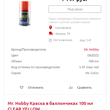
Под заказ
Наши менеджеры обязательно свяжутся
с вами и уточнят условия заказа
Самовывоз
Курьер, ТК
Нет в наличии
Код: S 47
Бренд/Производитель
Mr. Hobby
Цвет
D62D22
Объем
100 мл
Код оттенка по производителю
S 47 clear red
Серия
Mr. Color
Отложить
Сравнить
Mr. Hobby Краска в баллончиках 100 мл
CLEAR YELLOW