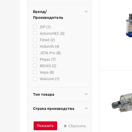
Бренд/
Производитель
ZIP (
1
)
AsturoMEC (
6
)
Fimet (
2
)
Huberth (
4
)
JETA Pro (
8
)
Pegas (
7
)
REMIX (
2
)
Vepa (
8
)
Walcom (
1
)
Тип товара
Страна производства
Сбросить