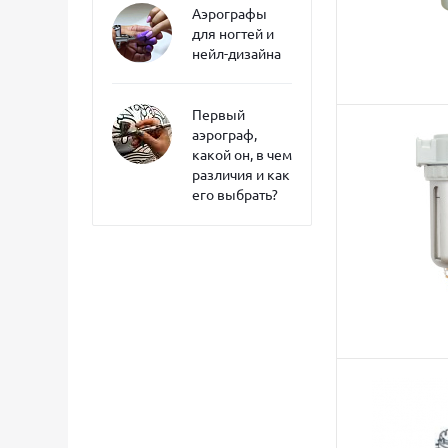
Аэрографы
для ногтей и
нейл-дизайна
Первый
аэрограф,
какой он, в чем
различия и как
его выбрать?