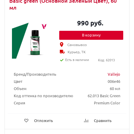
Basic green (Основной Зеленый Цвет), 60
мл
990 руб.
В корзину
Самовывоз
Курьер, ТК
Есть в наличии
Код: 62013
Бренд/Производитель
Vallejo
Цвет
006e46
Объем
60 мл
Код оттенка по производителю
62.013 Basic Green
Серия
Premium Color
Отложить
Сравнить