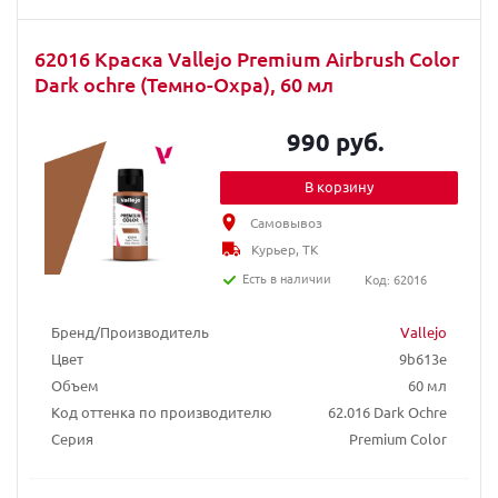
62016 Краска Vallejo Premium Airbrush Color
Dark ochre (Темно-Охра), 60 мл
990 руб.
В корзину
Самовывоз
Курьер, ТК
Есть в наличии
Код: 62016
Бренд/Производитель
Vallejo
Цвет
9b613e
Объем
60 мл
Код оттенка по производителю
62.016 Dark Ochre
Серия
Premium Color