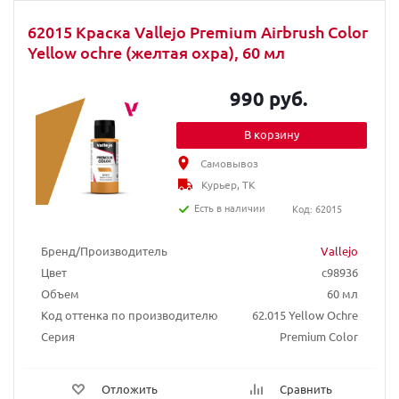
62015 Краска Vallejo Premium Airbrush Color
Yellow ochre (желтая охра), 60 мл
990 руб.
В корзину
Самовывоз
Курьер, ТК
Есть в наличии
Код: 62015
Бренд/Производитель
Vallejo
Цвет
c98936
Объем
60 мл
Код оттенка по производителю
62.015 Yellow Ochre
Серия
Premium Color
Отложить
Сравнить