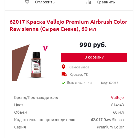
Отложить
Сравнить
62017 Краска Vallejo Premium Airbrush Color
Raw sienna (Сырая Сиена), 60 мл
990 руб.
В корзину
Самовывоз
Курьер, ТК
Есть в наличии
Код: 62017
Бренд/Производитель
Vallejo
Цвет
814c43
Объем
60 мл
Код оттенка по производителю
62.017 Raw Sienna
Серия
Premium Color