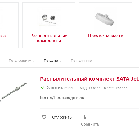
ata
Распылительные
Прочие запчасти
комплекты
По алфавиту
По цене
По наличию
Распылительный комплект SATA Jet 
Есть в наличии
Код: 166***-167***-168***
Бренд/Производитель
Отложить
Сравнить