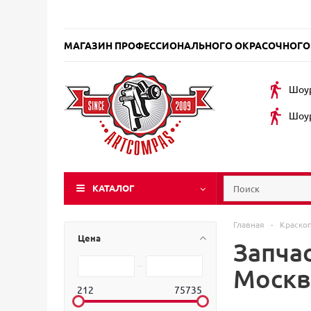
МАГАЗИН ПРОФЕССИОНАЛЬНОГО ОКРАСОЧНОГО
Шоур
Шоур
КАТАЛОГ
Главная
-
Краско
Цена
Запча
Москв
212
75735