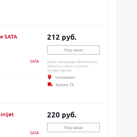
212 руб.
я SATA
Под заказ
SATA
Наши менеджеры обязательно
свяжутся с вами и уточнят
условия заказа
Самовывоз
Курьер, ТК
220 руб.
nijet
Под заказ
SATA