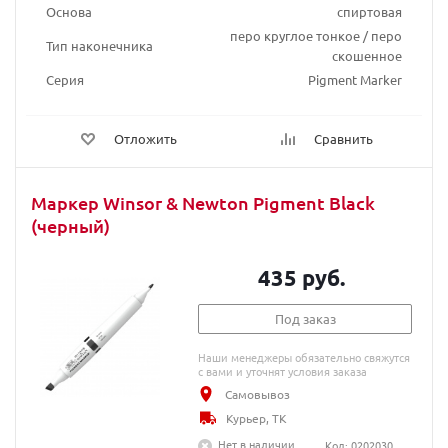
Основа
спиртовая
перо круглое тонкое / перо
Тип наконечника
скошенное
Серия
Pigment Marker
Отложить
Сравнить
Маркер Winsor & Newton Pigment Black
(черный)
435 руб.
Под заказ
Наши менеджеры обязательно свяжутся
с вами и уточнят условия заказа
Самовывоз
Курьер, ТК
Нет в наличии
Код: 0202030