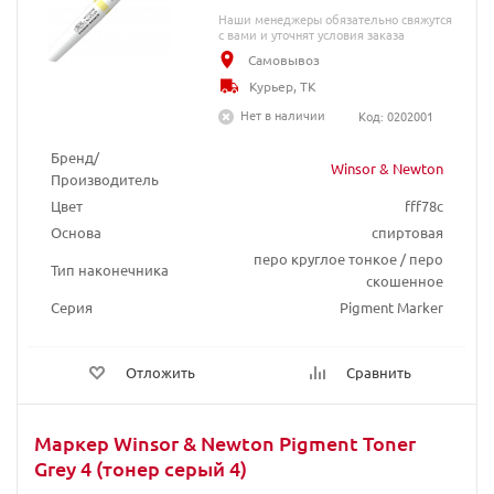
Наши менеджеры обязательно свяжутся
с вами и уточнят условия заказа
Самовывоз
Курьер, ТК
Нет в наличии
Код: 0202001
Бренд/
Winsor & Newton
Производитель
Цвет
fff78c
Основа
спиртовая
перо круглое тонкое / перо
Тип наконечника
скошенное
Серия
Pigment Marker
Отложить
Сравнить
Маркер Winsor & Newton Pigment Toner
Grey 4 (тонер серый 4)