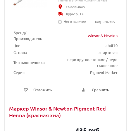
с вами и уточнят условия заказа
Самовывоз
Курьер, ТК
Нет в наличии
Код: 0202105
Бренд/
Winsor & Newton
Производитель
Цвет
ab4f10
Основа
спиртовая
перо круглое тонкое / перо
Тип наконечника
скошенное
Серия
Pigment Marker
Отложить
Сравнить
Маркер Winsor & Newton Pigment Red
Henna (красная хна)
435 руб.