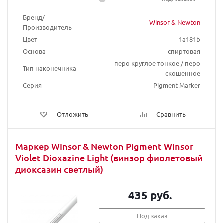
Бренд/
Winsor & Newton
Производитель
Цвет
1a181b
Основа
спиртовая
перо круглое тонкое / перо
Тип наконечника
скошенное
Серия
Pigment Marker
Отложить
Сравнить
Маркер Winsor & Newton Pigment Winsor
Violet Dioxazine Light (винзор фиолетовый
диоксазин светлый)
435 руб.
Под заказ