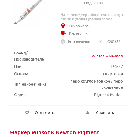
Под заказ
Наши менеджеры обязательно свяжутся
с вами и уточнят условия заказа
Самовывоз
Курьер, ТК
Нет в наличии
Код: 0202682
Бренд/
Winsor & Newton
Производитель
Цвет
f26547
Основа
спиртовая
перо круглое тонкое / перо
Тип наконечника
скошенное
Серия
Pigment Marker
Отложить
Сравнить
Маркер Winsor & Newton Pigment