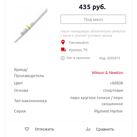
435 руб.
Под заказ
Наши менеджеры обязательно свяжутся
с вами и уточнят условия заказа
Самовывоз
Курьер, ТК
Нет в наличии
Код: 0202073
Бренд/
Winsor & Newton
Производитель
Цвет
c0d838
Основа
спиртовая
перо круглое тонкое / перо
Тип наконечника
скошенное
Серия
Pigment Marker
Отложить
Сравнить