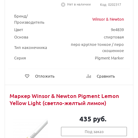
Нет в наличии
Код: 0202317
Бренд/
Winsor & Newton
Производитель
Цвет
9e4839
Основа
спиртовая
перо круглое тонкое / перо
Тип наконечника
скошенное
Серия
Pigment Marker
Отложить
Сравнить
Маркер Winsor & Newton Pigment Lemon
Yellow Light (светло-желтый лимон)
435 руб.
Под заказ