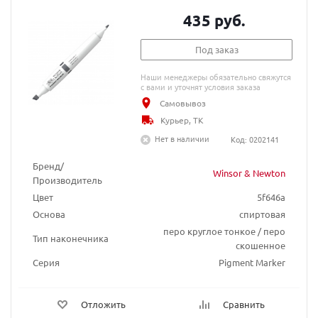
435 руб.
Под заказ
Наши менеджеры обязательно свяжутся
с вами и уточнят условия заказа
Самовывоз
Курьер, ТК
Нет в наличии
Код: 0202141
Бренд/
Winsor & Newton
Производитель
Цвет
5f646a
Основа
спиртовая
перо круглое тонкое / перо
Тип наконечника
скошенное
Серия
Pigment Marker
Отложить
Сравнить