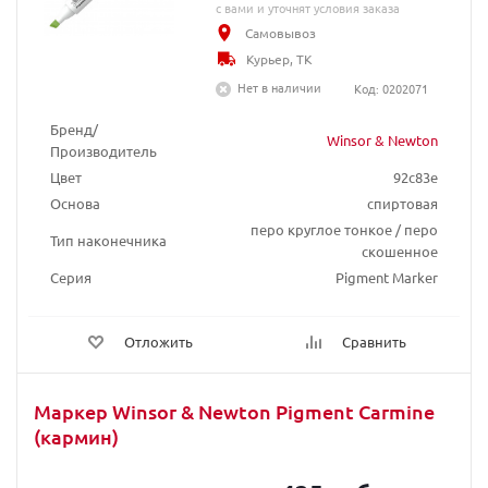
с вами и уточнят условия заказа
Самовывоз
Курьер, ТК
Нет в наличии
Код: 0202071
Бренд/
Winsor & Newton
Производитель
Цвет
92c83e
Основа
спиртовая
перо круглое тонкое / перо
Тип наконечника
скошенное
Серия
Pigment Marker
Отложить
Сравнить
Маркер Winsor & Newton Pigment Carmine
(кармин)