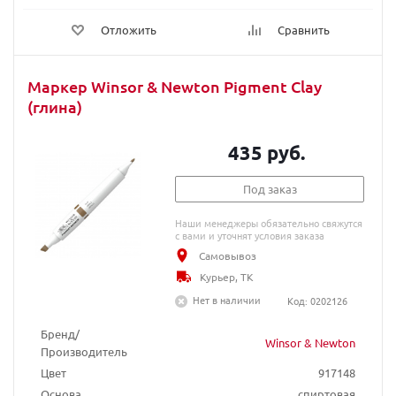
Отложить
Сравнить
Маркер Winsor & Newton Pigment Clay
(глина)
435 руб.
Под заказ
Наши менеджеры обязательно свяжутся
с вами и уточнят условия заказа
Самовывоз
Курьер, ТК
Нет в наличии
Код: 0202126
Бренд/
Winsor & Newton
Производитель
Цвет
917148
Основа
спиртовая