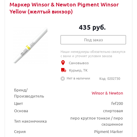
Маркер Winsor & Newton Pigment Winsor
Yellow (желтый винзор)
435 руб.
Под заказ
Наши менеджеры обязательно свяжутся
с вами и уточнят условия заказа
Самовывоз
Курьер, ТК
Нет в наличии
Код: 0202730
Бренд/
Winsor & Newton
Производитель
Цвет
fef200
Основа
спиртовая
перо круглое тонкое / перо
Тип наконечника
скошенное
Серия
Pigment Marker