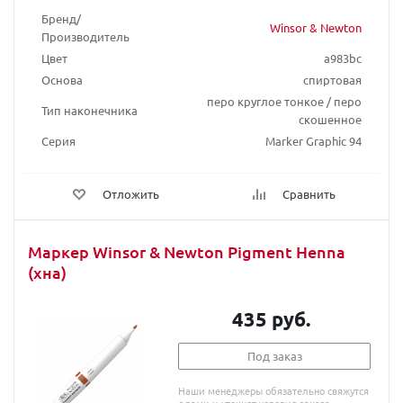
Бренд/
Winsor & Newton
Производитель
Цвет
a983bc
Основа
спиртовая
перо круглое тонкое / перо
Тип наконечника
скошенное
Серия
Marker Graphic 94
Отложить
Сравнить
Маркер Winsor & Newton Pigment Henna
(хна)
435 руб.
Под заказ
Наши менеджеры обязательно свяжутся