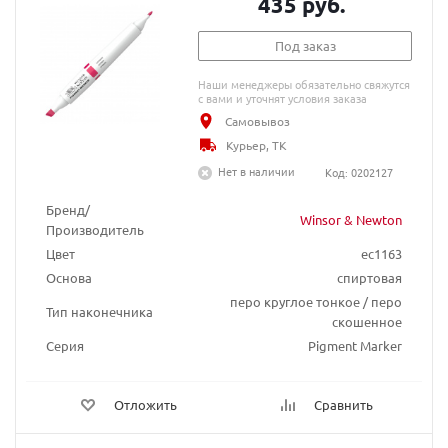
435 руб.
Под заказ
Наши менеджеры обязательно свяжутся
с вами и уточнят условия заказа
Самовывоз
Курьер, ТК
Нет в наличии
Код: 0202127
Бренд/
Winsor & Newton
Производитель
Цвет
ec1163
Основа
спиртовая
перо круглое тонкое / перо
Тип наконечника
скошенное
Серия
Pigment Marker
Отложить
Сравнить