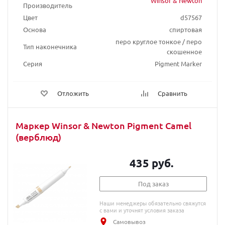
Winsor & Newton
Производитель
Цвет
d57567
Основа
спиртовая
перо круглое тонкое / перо
Тип наконечника
скошенное
Серия
Pigment Marker
Отложить
Сравнить
Маркер Winsor & Newton Pigment Camel
(верблюд)
435 руб.
Под заказ
Наши менеджеры обязательно свяжутся
с вами и уточнят условия заказа
Самовывоз