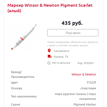
Маркер Winsor & Newton Pigment Scarlet
(алый)
435 руб.
Под заказ
Наши менеджеры обязательно свяжутся
с вами и уточнят условия заказа
Самовывоз
Курьер, ТК
Нет в наличии
Код: 0202601
Бренд/
Winsor & Newton
Производитель
Цвет
f1523f
Основа
спиртовая
перо круглое тонкое / перо
Тип наконечника
скошенное
Серия
Pigment Marker