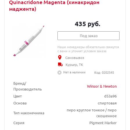
Quinacridone Magenta (хинакридон
маджента)
435 руб.
Под заказ
Наши менеджеры обязательно свяжутся
с вами и уточнят условия заказа
Самовывоз
Курьер, ТК
Нет в наличии
Код: 0202545
Бренд/
Winsor & Newton
Производитель
Цвет
d53a96
Основа
спиртовая
перо круглое тонкое / перо
Тип наконечника
скошенное
Серия
Pigment Marker