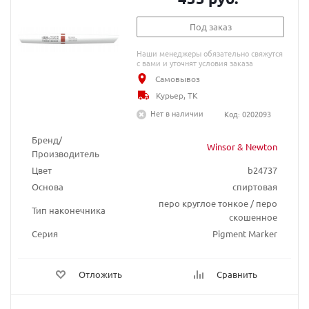
Под заказ
Наши менеджеры обязательно свяжутся
с вами и уточнят условия заказа
Самовывоз
Курьер, ТК
Нет в наличии
Код: 0202093
Бренд/
Winsor & Newton
Производитель
Цвет
b24737
Основа
спиртовая
перо круглое тонкое / перо
Тип наконечника
скошенное
Серия
Pigment Marker
Отложить
Сравнить