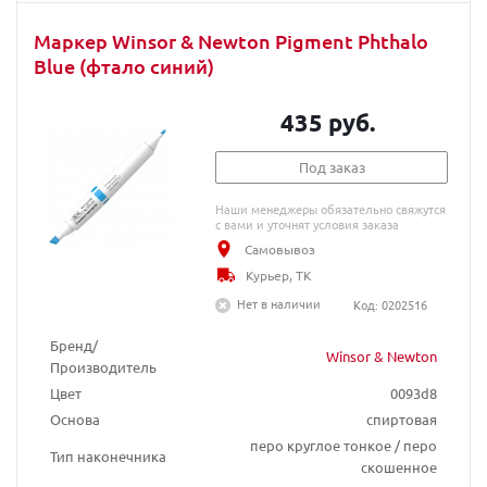
Маркер Winsor & Newton Pigment Phthalo
Blue (фтало синий)
435 руб.
Под заказ
Наши менеджеры обязательно свяжутся
с вами и уточнят условия заказа
Самовывоз
Курьер, ТК
Нет в наличии
Код: 0202516
Бренд/
Winsor & Newton
Производитель
Цвет
0093d8
Основа
спиртовая
перо круглое тонкое / перо
Тип наконечника
скошенное