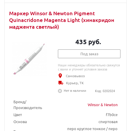
Маркер Winsor & Newton Pigment
Quinacridone Magenta Light (хинакридон
маджента светлый)
435 руб.
Под заказ
Наши менеджеры обязательно свяжутся
с вами и уточнят условия заказа
Самовывоз
Курьер, ТК
Нет в наличии
Код: 0202024
Бренд/
Winsor & Newton
Производитель
Цвет
f7b0ce
Основа
спиртовая
перо круглое тонкое / перо