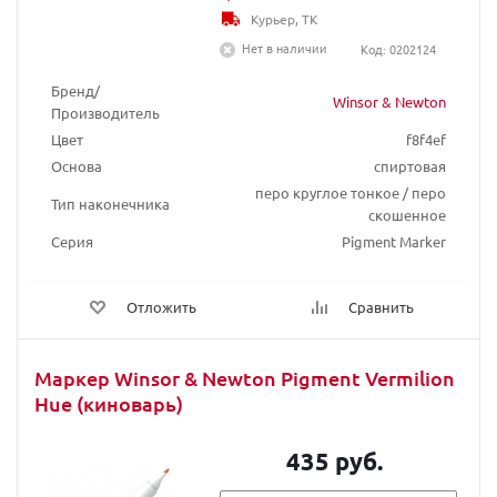
Курьер, ТК
Нет в наличии
Код: 0202124
Бренд/
Winsor & Newton
Производитель
Цвет
f8f4ef
Основа
спиртовая
перо круглое тонкое / перо
Тип наконечника
скошенное
Серия
Pigment Marker
Отложить
Сравнить
Маркер Winsor & Newton Pigment Vermilion
Hue (киноварь)
435 руб.