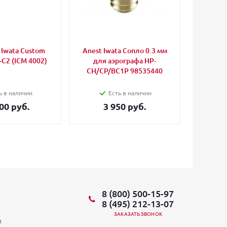
Iwata Custom
Anest Iwata Сопло 0.3 мм
Iwata 
-C2 (ICM 4002)
для аэрографа HP-
CH/CP/BC1P 98535440
ь в наличии
Есть в наличии
00 руб.
3 950 руб.
3
8 (800) 500-15-97
8 (495) 212-13-07
ЗАКАЗАТЬ ЗВОНОК
и