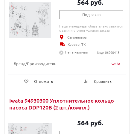
564 руб.
Под заказ
Наши менеджеры обязательно свяжутся
с вами и уточнят условия заказа
Самовывоз
Курьер, ТК
Нет в наличии
Код: 06990413
Бренд/Производитель
Iwata
Отложить
Сравнить
Iwata 94930300 Уплотнительное кольцо
насоса DDP120B (2 шт./компл.)
564 руб.