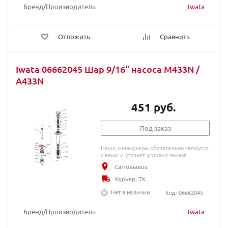
Бренд/Производитель
Iwata
Отложить
Сравнить
Iwata 06662045 Шар 9/16" насоса M433N /
A433N
451 руб.
Под заказ
Наши менеджеры обязательно свяжутся
с вами и уточнят условия заказа
Самовывоз
Курьер, ТК
Нет в наличии
Код: 06662045
Бренд/Производитель
Iwata