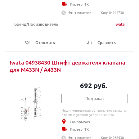
Курьер, ТК
Нет в наличии
Код: 04944730
Бренд/Производитель
Iwata
Отложить
Сравнить
Iwata 04938430 Штифт держателя клапана
для M433N / A433N
692 руб.
Под заказ
Наши менеджеры обязательно свяжутся
с вами и уточнят условия заказа
Самовывоз
Курьер, ТК
Нет в наличии
Код: 04938430