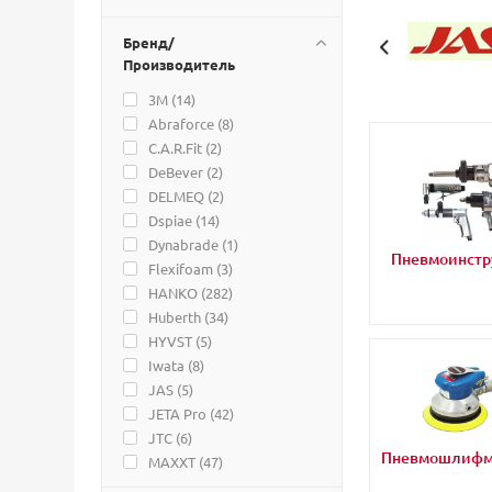
Бренд/
Производитель
3M (
14
)
Abraforce (
8
)
C.A.R.Fit (
2
)
DeBever (
2
)
DELMEQ (
2
)
Dspiae (
14
)
Dynabrade (
1
)
Пневмоинстр
Flexifoam (
3
)
HANKO (
282
)
Huberth (
34
)
HYVST (
5
)
Iwata (
8
)
JAS (
5
)
JETA Pro (
42
)
JTC (
6
)
Пневмошлиф
MAXXT (
47
)
Menzerna (
52
)