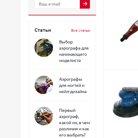
Статьи
Все статьи
Выбор
аэрографа для
начинающего
моделиста
Аэрографы
для ногтей и
нейл-дизайна
Первый
аэрограф,
какой он, в чем
различия и как
его выбрать?