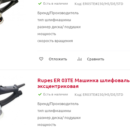
Есть в наличии
Код: ER05TE#230/H5/DE/STD
Бренд/Производитель
тип шлифмашины
размер диска/ подушки
мощность
скорость вращения
Отложить
Сравнить
Rupes ER 03TE Машинка шлифоваль
эксцентриковая
Есть в наличии
Код: ER03TE#230/H5/DE/STD
Бренд/Производитель
тип шлифмашины
размер диска/ подушки
мощность