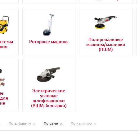
Полировальные
истемы
Роторные машины
машины/машинки
ния
(ПШМ)
Электрические
ые
угловые
 для
шлифмашинки
ин
(УШМ, болгарки)
По алфавиту
По цене
По наличию