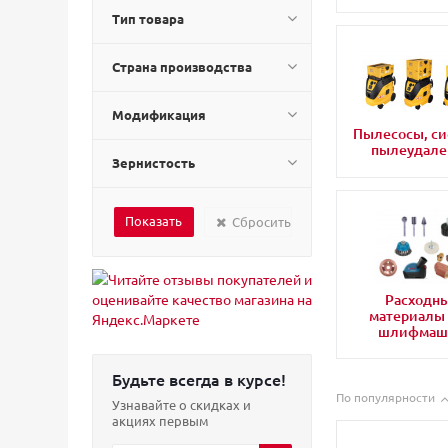
Mirka (
630
)
Тип товара
Mr. Hobby (
5
)
Pegas (
15
)
Страна производства
RongPeng (
6
)
Rupes (
397
)
Модификация
Sandwox (
31
)
Пылесосы, с
Scangrip (
9
)
пылеудале
Зернистость
Schtaer (
119
)
SISTAR (
12
)
Sumake (
3
)
Сбросить
TNT-Air (
163
)
Vallejo (
3
)
VSM (
1
)
Расходн
Walcom (
1
)
материалы
Walmec (
1
)
шлифмаш
Yokiji (
19
)
Кратон (
12
)
Будьте всегда в курсе!
По популярности
Узнавайте о скидках и
акциях первым