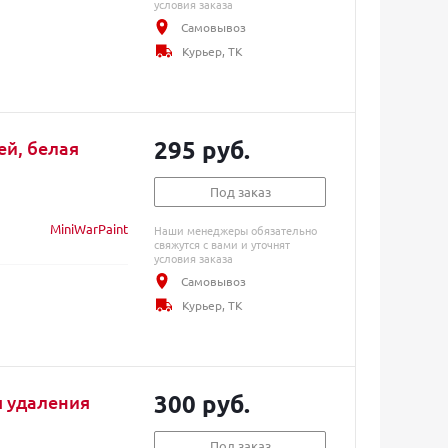
условия заказа
Самовывоз
Курьер, ТК
295 руб.
ей, белая
Под заказ
MiniWarPaint
Наши менеджеры обязательно
свяжутся с вами и уточнят
условия заказа
Самовывоз
Курьер, ТК
300 руб.
 удаления
Под заказ