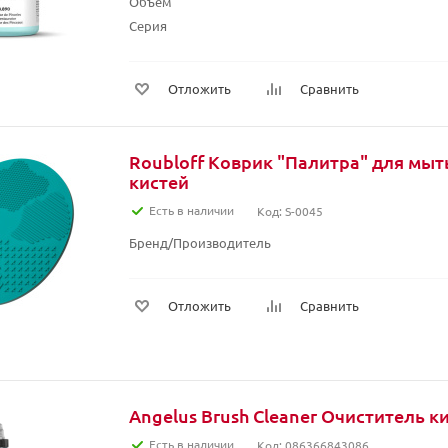
Объем
Серия
Отложить
Сравнить
Roubloff Коврик "Палитра" для мы
кистей
Есть в наличии
Код: S-0045
Бренд/Производитель
Отложить
Сравнить
Angelus Brush Cleaner Очиститель ки
Есть в наличии
Код: 086366843086