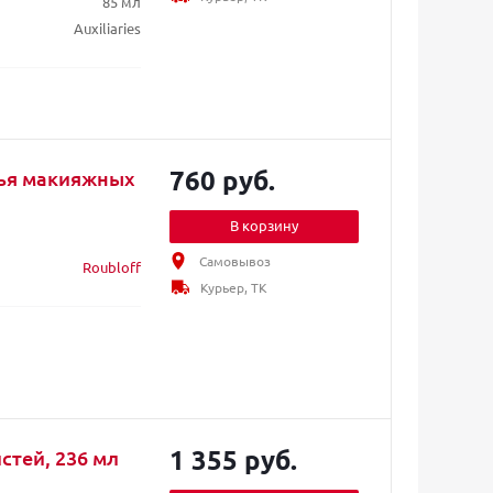
85 мл
Auxiliaries
760 руб.
тья макияжных
В корзину
Самовывоз
Roubloff
Курьер, ТК
1 355 руб.
стей, 236 мл