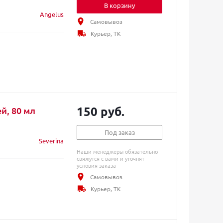
В корзину
Angelus
Самовывоз
Курьер, ТК
150 руб.
й, 80 мл
Под заказ
Severina
Наши менеджеры обязательно
свяжутся с вами и уточнят
условия заказа
Самовывоз
Курьер, ТК