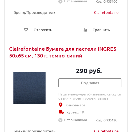
Нет в наличии
Код: C-93510C
Бренд/Производитель
Clairefontaine
Отложить
Сравнить
Clairefontaine Бумага для пастели INGRES
50х65 см, 130 г, темно-синий
290 руб.
Под заказ
Наши менеджеры обязательно свяжутся
с вами и уточнят условия заказа
Самовывоз
Курьер, ТК
Нет в наличии
Код: C-93512C
Бренд/Производитель
Clairefontaine