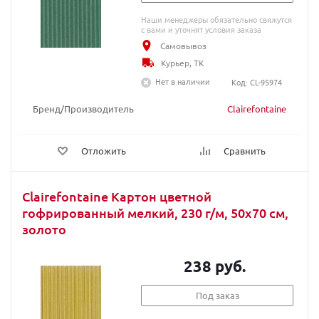
Наши менеджеры обязательно свяжутся
с вами и уточнят условия заказа
Самовывоз
Курьер, ТК
Нет в наличии
Код: CL-95974
Бренд/Производитель
Clairefontaine
Отложить
Сравнить
Clairefontaine Картон цветной
гофрированный мелкий, 230 г/м, 50х70 см,
золото
238 руб.
Под заказ