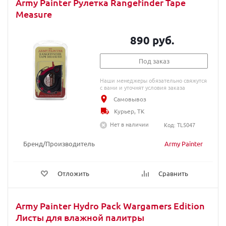
Army Painter Рулетка Rangefinder Tape
Measure
890 руб.
Под заказ
Наши менеджеры обязательно свяжутся
с вами и уточнят условия заказа
Самовывоз
Курьер, ТК
Нет в наличии
Код: TL5047
Бренд/Производитель
Army Painter
Отложить
Сравнить
Army Painter Hydro Pack Wargamers Edition
Листы для влажной палитры