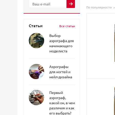
По популярности
Статьи
Все статьи
Выбор
аэрографа для
начинающего
моделиста
Аэрографы
для ногтей и
нейл-дизайна
Первый
аэрограф,
какой он, в чем
различия и как
его выбрать?