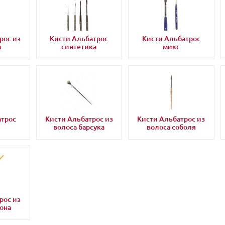
рос из
Кисти Альбатрос
Кисти Альбатрос
а
синтетика
микс
атрос
Кисти Альбатрос из
Кисти Альбатрос из
волоса барсука
волоса соболя
рос из
она