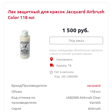
Лак защитный для красок Jacquard Airbrush
Color 118 мл
1 500 руб.
Под заказ
Наши менеджеры обязательно свяжутся
с вами и уточнят условия заказа
Самовывоз
Курьер, ТК
Нет в наличии
Код: JAC-JAB2000
Бренд/Производитель
Jacquard
Объем
118 мл
Код оттенка по
JAB2000 Airbrush Clear
производителю
Varnish
Серия
Airbrush