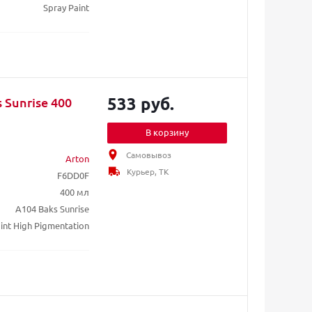
Spray Paint
533 руб.
 Sunrise 400
В корзину
Самовывоз
Arton
Курьер, ТК
F6DD0F
400 мл
A104 Baks Sunrise
int High Pigmentation