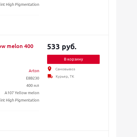
int High Pigmentation
533 руб.
ow melon 400
В корзину
Самовывоз
Arton
Курьер, ТК
E8B230
400 мл
A107 Yellow melon
int High Pigmentation