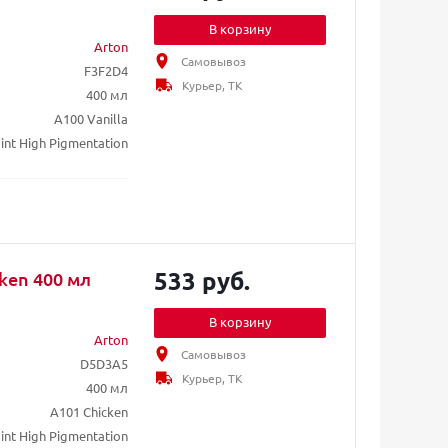
В корзину
Arton
Самовывоз
F3F2D4
Курьер, ТК
400 мл
A100 Vanilla
int High Pigmentation
533 руб.
ken 400 мл
В корзину
Arton
Самовывоз
D5D3A5
Курьер, ТК
400 мл
A101 Chicken
int High Pigmentation