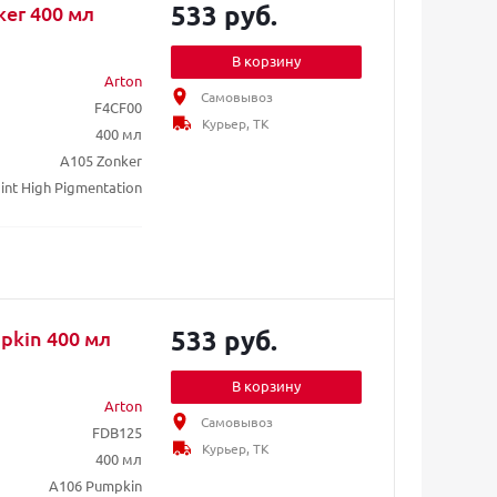
533 руб.
ker 400 мл
В корзину
Arton
Самовывоз
F4CF00
Курьер, ТК
400 мл
A105 Zonker
int High Pigmentation
533 руб.
pkin 400 мл
В корзину
Arton
Самовывоз
FDB125
Курьер, ТК
400 мл
A106 Pumpkin