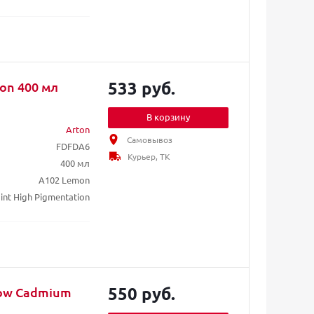
533 руб.
on 400 мл
В корзину
Arton
Самовывоз
FDFDA6
Курьер, ТК
400 мл
A102 Lemon
int High Pigmentation
550 руб.
low Cadmium