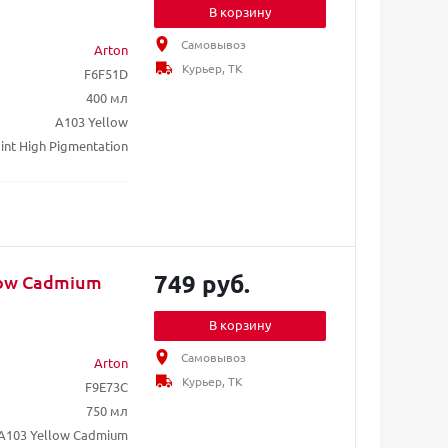
В корзину
Самовывоз
Arton
Курьер, ТК
F6F51D
400 мл
A103 Yellow
int High Pigmentation
749 руб.
low Cadmium
В корзину
Самовывоз
Arton
Курьер, ТК
F9E73C
750 мл
A103 Yellow Cadmium