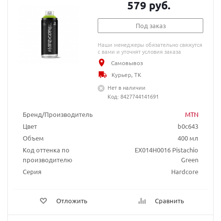
579 руб.
Под заказ
Наши менеджеры обязательно свяжутся
с вами и уточнят условия заказа
Самовывоз
Курьер, ТК
Нет в наличии
Код: 8427744141691
Бренд/Производитель
MTN
Цвет
b0c643
Объем
400 мл
Код оттенка по
EX014H0016 Pistachio
производителю
Green
Серия
Hardcore
Отложить
Сравнить