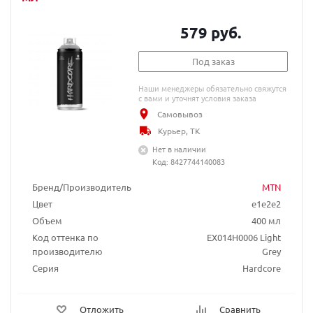
579 руб.
Под заказ
Наши менеджеры обязательно свяжутся
с вами и уточнят условия заказа
Самовывоз
Курьер, ТК
Нет в наличии
Код: 8427744140083
Бренд/Производитель
MTN
Цвет
e1e2e2
Объем
400 мл
Код оттенка по
EX014H0006 Light
производителю
Grey
Серия
Hardcore
Отложить
Сравнить