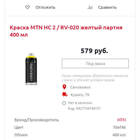
Отложить
Сравнить
Краска MTN HC 2 / RV-020 желтый партия
400 мл
579 руб.
Под заказ
Наши менеджеры обязательно свяжутся
с вами и уточнят условия заказа
Самовывоз
Курьер, ТК
Нет в наличии
Код: 8427744140137
Бренд/Производитель
MTN
Цвет
fdef46
Объем
400 мл