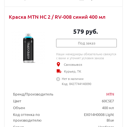
Краска MTN HC 2 / RV-008 синий 400 мл
579 руб.
Под заказ
Наши менеджеры обязательно свяжутся
с вами и уточнят условия заказа
Самовывоз
Курьер, ТК
Нет в наличии
Код: 8427744140090
Бренд/Производитель
MTN
Цвет
60C5E7
Объем
400 мл
Код оттенка по
EX014H0008 Light
производителю
Blue
Серия
Hardcore