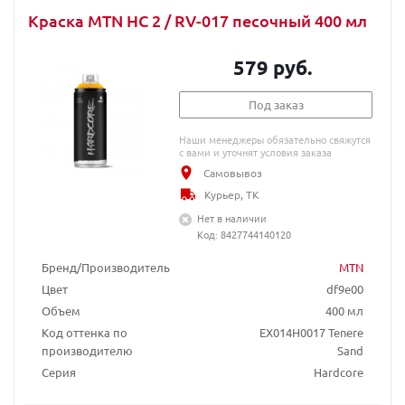
Краска MTN HC 2 / RV-017 песочный 400 мл
579 руб.
Под заказ
Наши менеджеры обязательно свяжутся
с вами и уточнят условия заказа
Самовывоз
Курьер, ТК
Нет в наличии
Код: 8427744140120
Бренд/Производитель
MTN
Цвет
df9e00
Объем
400 мл
Код оттенка по
EX014H0017 Tenere
производителю
Sand
Серия
Hardcore