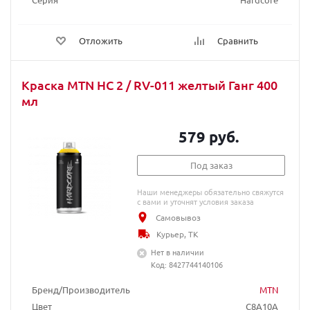
Отложить
Сравнить
Краска MTN HC 2 / RV-011 желтый Ганг 400
мл
579 руб.
Под заказ
Наши менеджеры обязательно свяжутся
с вами и уточнят условия заказа
Самовывоз
Курьер, ТК
Нет в наличии
Код: 8427744140106
Бренд/Производитель
MTN
Цвет
C8A10A