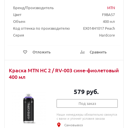
Бренд/Производитель
MTN
Цвет
F9BA57
Объем
400 мл
Код оттенка по производителю
EX014H1017 Peach
Серия
Hardcore
Отложить
Сравнить
Краска MTN HC 2 / RV-003 сине-фиолетовый
400 мл
579 руб.
Под заказ
Наши менеджеры обязательно свяжутся
с вами и уточнят условия заказа
Самовывоз