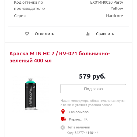
Код оттенка по
EX014H0020 Party
производителю
Yellow
Серия
Hardcore
Отложить
Сравнить
Краска MTN HC 2 / RV-021 больнично-
зеленый 400 мл
579 руб.
Под заказ
Наши менеджеры обязательно свяжутся
с вами и уточнят условия заказа
Самовывоз
Курьер, ТК
Нет в наличии
Код: 8427744140144