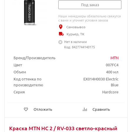
Под заказ
Наши менеджеры обязательно свяжутся
с вами и уточнят условия заказа
Самовывоз
Курьер, ТК
Нет в наличии
Код: 8427744140175
Бренд/Производитель
MTN
Цвет
007FC4
Объем
400 мл
Код оттенка по
EX014H0030 Electric
производителю
Blue
Серия
Hardcore
Отложить
Сравнить
Краска MTN HC 2 / RV-033 светло-красный