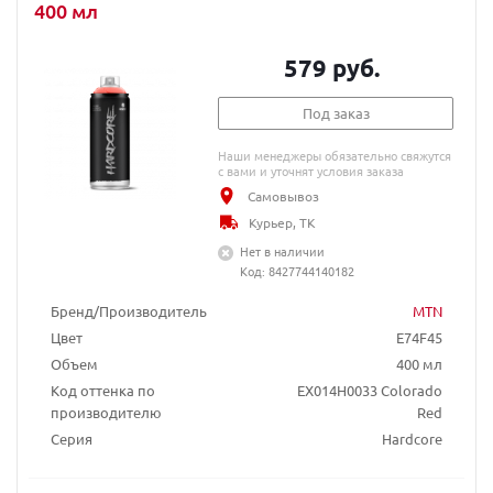
400 мл
579 руб.
Под заказ
Наши менеджеры обязательно свяжутся
с вами и уточнят условия заказа
Самовывоз
Курьер, ТК
Нет в наличии
Код: 8427744140182
Бренд/Производитель
MTN
Цвет
E74F45
Объем
400 мл
Код оттенка по
EX014H0033 Colorado
производителю
Red
Серия
Hardcore