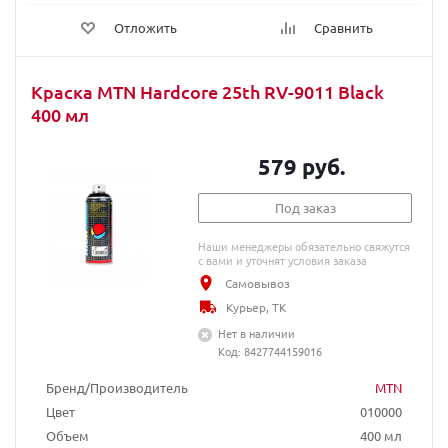
Отложить
Сравнить
Краска MTN Hardcore 25th RV-9011 Black
400 мл
579 руб.
Под заказ
Наши менеджеры обязательно свяжутся
с вами и уточнят условия заказа
Самовывоз
Курьер, ТК
Нет в наличии
Код: 8427744159016
Бренд/Производитель
MTN
Цвет
010000
Объем
400 мл