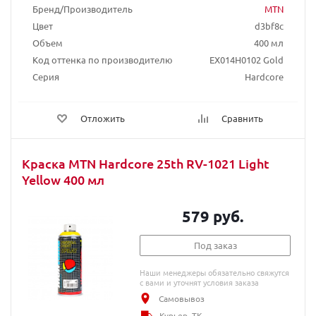
Бренд/Производитель
MTN
Цвет
d3bf8c
Объем
400 мл
Код оттенка по производителю
EX014H0102 Gold
Серия
Hardcore
Отложить
Сравнить
Краска MTN Hardcore 25th RV-1021 Light
Yellow 400 мл
579 руб.
Под заказ
Наши менеджеры обязательно свяжутся
с вами и уточнят условия заказа
Самовывоз
Курьер, ТК