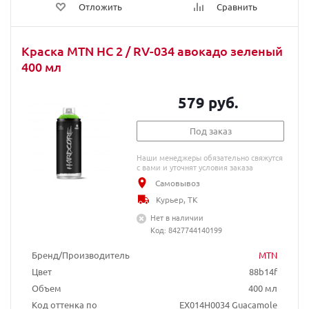
Отложить
Сравнить
Краска MTN HC 2 / RV-034 авокадо зеленый
400 мл
579 руб.
Под заказ
Наши менеджеры обязательно свяжутся
с вами и уточнят условия заказа
Самовывоз
Курьер, ТК
Нет в наличии
Код: 8427744140199
Бренд/Производитель
MTN
Цвет
88b14f
Объем
400 мл
Код оттенка по
EX014H0034 Guacamole