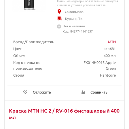
Наши менеджеры обязательно свяжутся
с вами и уточнят условия заказа
Самовывоз
Курьер, ТК
Нет в наличии
Код: 8427744141837
Бренд/Производитель
MTN
Цвет
acb681
Объем
400 мл
Код оттенка по
EX014H0015 Apple
производителю
Green
Серия
Hardcore
Отложить
Сравнить
Краска MTN HC 2 / RV-016 фисташковый 400
мл