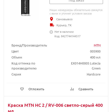
Под заказ
Наши менеджеры обязательно свяжутся
с вами и уточнят условия заказа
Самовывоз
Курьер, ТК
Нет в наличии
Код: 8427744144517
Бренд/Производитель
MTN
Цвет
005900
Объем
400 мл
Код оттенка по
EX014H0005 Lutecia
производителю
Green
Серия
Hardcore
Отложить
Сравнить
Краска MTN HC 2 / RV-006 светло-серый 400
мл