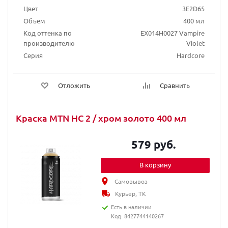
Цвет
3E2D65
Объем
400 мл
Код оттенка по
EX014H0027 Vampire
производителю
Violet
Серия
Hardcore
Отложить
Сравнить
Краска MTN HC 2 / хром золото 400 мл
579 руб.
В корзину
Самовывоз
Курьер, ТК
Есть в наличии
Код: 8427744140267