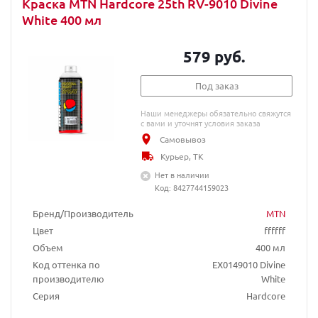
Краска MTN Hardcore 25th RV-9010 Divine
White 400 мл
579 руб.
Под заказ
Наши менеджеры обязательно свяжутся
с вами и уточнят условия заказа
Самовывоз
Курьер, ТК
Нет в наличии
Код: 8427744159023
Бренд/Производитель
MTN
Цвет
ffffff
Объем
400 мл
Код оттенка по
EX0149010 Divine
производителю
White
Серия
Hardcore