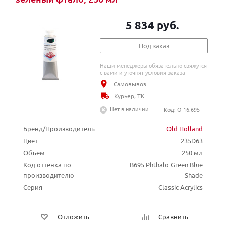
5 834 руб.
Под заказ
Наши менеджеры обязательно свяжутся
с вами и уточнят условия заказа
Самовывоз
Курьер, ТК
Нет в наличии
Код: O-16.695
Бренд/Производитель
Old Holland
Цвет
235D63
Объем
250 мл
Код оттенка по
B695 Phthalo Green Blue
производителю
Shade
Серия
Classic Acrylics
Отложить
Сравнить