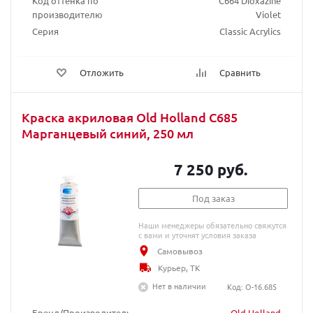
Код оттенка по
C664 Dioxazine
производителю
Violet
Серия
Classic Acrylics
Отложить
Сравнить
Краска акриловая Old Holland C685
Марганцевый синий, 250 мл
7 250 руб.
Под заказ
Наши менеджеры обязательно свяжутся
с вами и уточнят условия заказа
Самовывоз
Курьер, ТК
Нет в наличии
Код: O-16.685
Бренд/Производитель
Old Holland