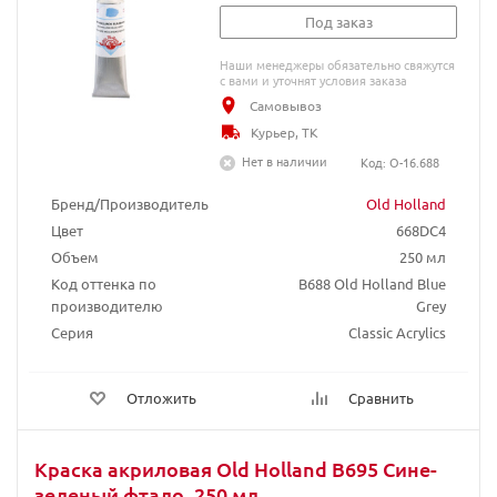
Под заказ
Наши менеджеры обязательно свяжутся
с вами и уточнят условия заказа
Самовывоз
Курьер, ТК
Нет в наличии
Код: O-16.688
Бренд/Производитель
Old Holland
Цвет
668DC4
Объем
250 мл
Код оттенка по
B688 Old Holland Blue
производителю
Grey
Серия
Classic Acrylics
Отложить
Сравнить
Краска акриловая Old Holland B695 Сине-
зеленый фтало, 250 мл