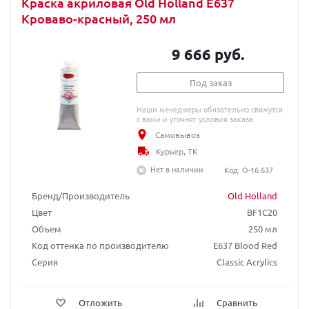
Краска акриловая Old Holland E637
Кроваво-красный, 250 мл
9 666 руб.
Под заказ
Наши менеджеры обязательно свяжутся
с вами и уточнят условия заказа
Самовывоз
Курьер, ТК
Нет в наличии
Код: O-16.637
Бренд/Производитель
Old Holland
Цвет
BF1C20
Объем
250 мл
Код оттенка по производителю
E637 Blood Red
Серия
Classic Acrylics
Отложить
Сравнить