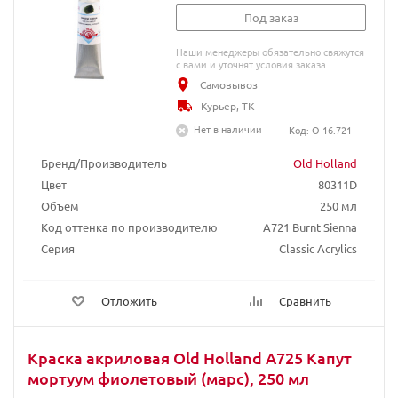
Под заказ
Наши менеджеры обязательно свяжутся
с вами и уточнят условия заказа
Самовывоз
Курьер, ТК
Нет в наличии
Код: O-16.721
Бренд/Производитель
Old Holland
Цвет
80311D
Объем
250 мл
Код оттенка по производителю
A721 Burnt Sienna
Серия
Classic Acrylics
Отложить
Сравнить
Краска акриловая Old Holland A725 Капут
мортуум фиолетовый (марс), 250 мл