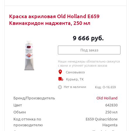
Краска акриловая Old Holland E659
Квинакридон маджента, 250 мл
9 666 руб.
Под заказ
Наши менеджеры обязательно свяжутся
с вами и уточнят условия заказа
Самовывоз
Курьер, ТК
Нет в наличии
Код: O-16.659
Бренд/Производитель
Old Holland
Цвет
642830
Объем
250 мл
Код оттенка по
E659 Quinacridone
производителю
Magenta