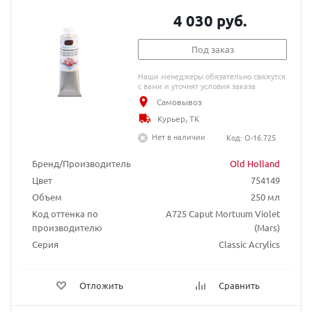
4 030 руб.
Под заказ
Наши менеджеры обязательно свяжутся
с вами и уточнят условия заказа
Самовывоз
Курьер, ТК
Нет в наличии
Код: O-16.725
Бренд/Производитель
Old Holland
Цвет
754149
Объем
250 мл
Код оттенка по
A725 Caput Mortuum Violet
производителю
(Mars)
Серия
Classic Acrylics
Отложить
Сравнить