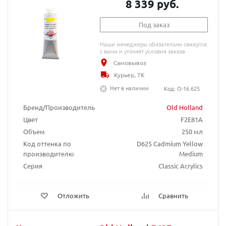
8 339 руб.
Под заказ
Наши менеджеры обязательно свяжутся
с вами и уточнят условия заказа
Самовывоз
Курьер, ТК
Нет в наличии
Код: O-16.625
Бренд/Производитель
Old Holland
Цвет
F2E81A
Объем
250 мл
Код оттенка по
D625 Cadmium Yellow
производителю
Medium
Серия
Classic Acrylics
Отложить
Сравнить