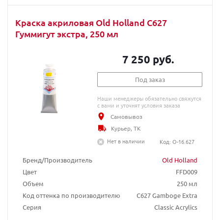
Краска акриловая Old Holland C627
Гуммигут экстра, 250 мл
7 250 руб.
Под заказ
Наши менеджеры обязательно свяжутся
с вами и уточнят условия заказа
Самовывоз
Курьер, ТК
Нет в наличии
Код: O-16.627
Бренд/Производитель
Old Holland
Цвет
FFD009
Объем
250 мл
Код оттенка по производителю
C627 Gamboge Extra
Серия
Classic Acrylics