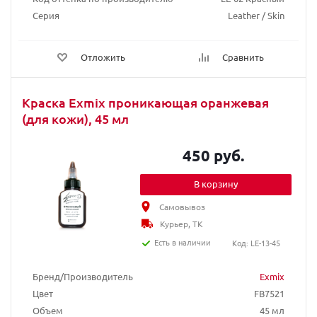
Серия
Leather / Skin
Отложить
Сравнить
Краска Exmix проникающая оранжевая
(для кожи), 45 мл
450 руб.
В корзину
Самовывоз
Курьер, ТК
Есть в наличии
Код: LE-13-45
Бренд/Производитель
Exmix
Цвет
FB7521
Объем
45 мл