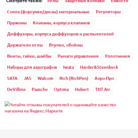
Смотрите также:
Иглы
Защитные колпаки
Ёмкости
Сопла (форсунки/дюзы) материальные
Регуляторы
Пружины
Клапаны, корпуса клапанов
Диффузоры, корпуса диффузоров и распылителей
Держатели иглы
Втулки, обоймы
Винты, гайки, шайбы
Рычаги управления
Уплотнения
Наборы для аэрографов
Iwata
Harder&Steenbeck
SATA
JAS
Walcom
Rich (RichPen)
Аэро-Про
DeVilbiss
Paasche
Optima
Hubert
TNT Air