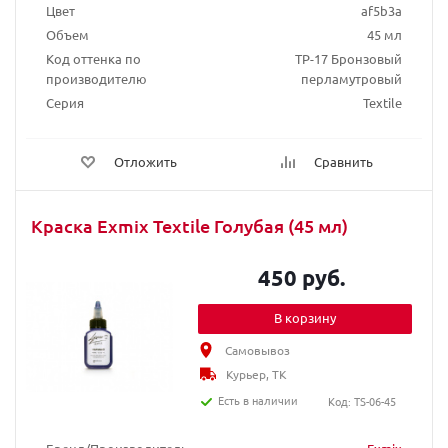
Цвет
af5b3a
Объем
45 мл
Код оттенка по
TP-17 Бронзовый
производителю
перламутровый
Серия
Textile
Отложить
Сравнить
Краска Exmix Textile Голубая (45 мл)
450 руб.
В корзину
Самовывоз
Курьер, ТК
Есть в наличии
Код: TS-06-45