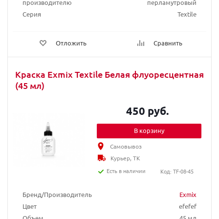
производителю
перламутровый
Серия
Textile
Отложить
Сравнить
Краска Exmix Textile Белая флуоресцентная
(45 мл)
450 руб.
В корзину
Самовывоз
Курьер, ТК
Есть в наличии
Код: TF-08-45
Бренд/Производитель
Exmix
Цвет
efefef
Объем
45 мл