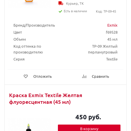
Курьер, ТК
Есть в наличии
Код: TP-09-45
Бренд/Производитель
Exmix
Цвет
f69528
Объем
45 мл
Код оттенка по
TP-09 Желтый
производителю
перламутровый
Серия
Textile
Отложить
Сравнить
Краска Exmix Textile Желтая
флуоресцентная (45 мл)
450 руб.
В корзину