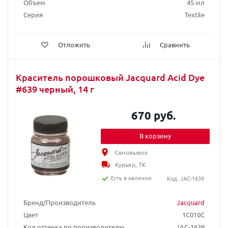
Объем
45 мл
Серия
Textile
Отложить
Сравнить
Краситель порошковый Jacquard Acid Dye
#639 черный, 14 г
670 руб.
В корзину
Самовывоз
Курьер, ТК
Есть в наличии
Код: JAC-1639
Бренд/Производитель
Jacquard
Цвет
1C010C
Код оттенка по производителю
JAC-1639