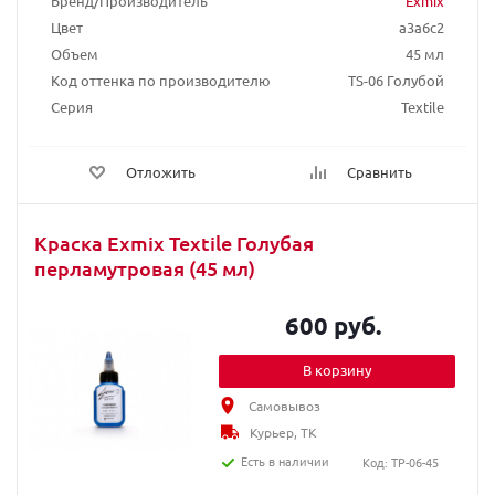
Бренд/Производитель
Exmix
Цвет
a3a6c2
Объем
45 мл
Код оттенка по производителю
TS-06 Голубой
Серия
Textile
Отложить
Сравнить
Краска Exmix Textile Голубая
перламутровая (45 мл)
600 руб.
В корзину
Самовывоз
Курьер, ТК
Есть в наличии
Код: TP-06-45