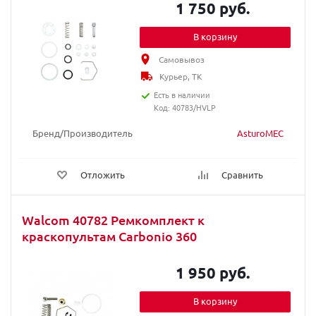
1 750 руб.
В корзину
Самовывоз
Курьер, ТК
Есть в наличии
Код: 40783/HVLP
Бренд/Производитель
AsturoMEC
Отложить
Сравнить
Walcom 40782 Ремкомплект к
краскопультам Carbonio 360
1 950 руб.
В корзину