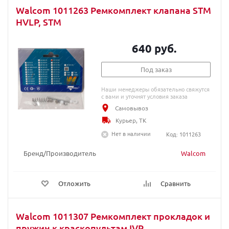
Walcom 1011263 Ремкомплект клапана STM
HVLP, STM
640 руб.
Под заказ
Наши менеджеры обязательно свяжутся
с вами и уточнят условия заказа
Самовывоз
Курьер, ТК
Нет в наличии
Код: 1011263
Бренд/Производитель
Walcom
Отложить
Сравнить
Walcom 1011307 Ремкомплект прокладок и
пружин к краскопультам IVR