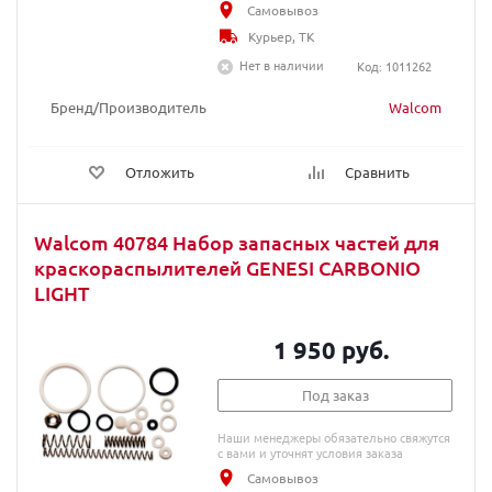
Самовывоз
Курьер, ТК
Нет в наличии
Код: 1011262
Бренд/Производитель
Walcom
Отложить
Сравнить
Walcom 40784 Набор запасных частей для
краскораспылителей GENESI CARBONIO
LIGHT
1 950 руб.
Под заказ
Наши менеджеры обязательно свяжутся
с вами и уточнят условия заказа
Самовывоз