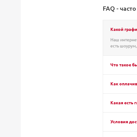
FAQ - част
Какой графи
Наш интернет
есть шоурум,
Что такое б
Как оплачив
Какая есть г
Условия дос