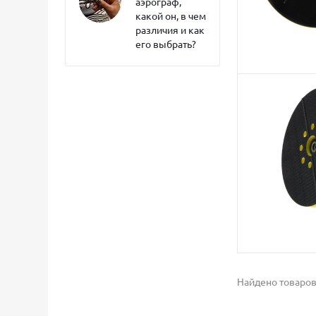
аэрограф,
какой он, в чем
различия и как
его выбрать?
Найдено товаров