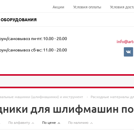
Акции
Условия оплаты
Условия дост
 ОБОРУДОВАНИЯ
ум/самовывоз пн-пт: 10.00 - 20.00
info@art
ум/самовывоз сб-вс: 11.00 - 20.00
альные машинки (шлифмашинки) и инструмент
-
Расходные материалы 
дники для шлифмашин по 
По алфавиту
По цене
По наличию