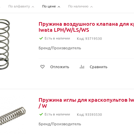
По алфавиту
По цене
По наличию
Пружина воздушного клапана для к
Iwata LPH/W/LS/WS
Есть в наличии
Код: 93719530
Бренд/Производитель
Отложить
Сравнить
Пружина иглы для краскопультов Iw
/ W
Есть в наличии
Код: 93593530
Бренд/Производитель