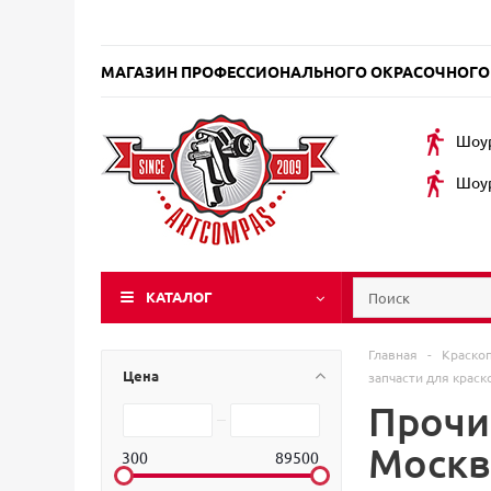
МАГАЗИН ПРОФЕССИОНАЛЬНОГО ОКРАСОЧНОГО
Шоур
Шоур
КАТАЛОГ
Главная
-
Краско
Цена
запчасти для краск
Прочие
Москв
300
89500