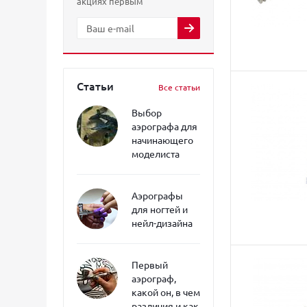
акциях первым
Статьи
Все статьи
Выбор
аэрографа для
начинающего
моделиста
Аэрографы
для ногтей и
нейл-дизайна
Первый
аэрограф,
какой он, в чем
различия и как