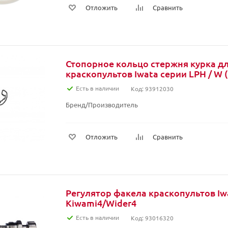
Отложить
Сравнить
Стопорное кольцо стержня курка д
краскопультов Iwata серии LPH / W (2
Есть в наличии
Код: 93912030
Бренд/Производитель
Отложить
Сравнить
Регулятор факела краскопультов Iw
Kiwami4/Wider4
Есть в наличии
Код: 93016320