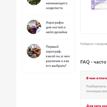
начинающего
моделиста
Аэрографы
для ногтей и
нейл-дизайна
Найдено товаров
Первый
аэрограф,
какой он, в чем
различия и как
FAQ - част
его выбрать?
В чем отлич
Разбавитель 
помощью рас
Для чего о