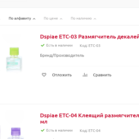
По алфавиту
По цене
По наличию
Dspiae ETC-03 Размягчитель декалей
Есть в наличии
Код: ETC-03
Бренд/Производитель
Отложить
Сравнить
Dspiae ETC-04 Клеящий размягчител
мл
Есть в наличии
Код: ETC-04