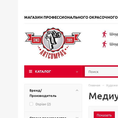
МАГАЗИН ПРОФЕССИОНАЛЬНОГО ОКРАСОЧНОГО
Шоур
Шоур
КАТАЛОГ
Главная
-
Художе
Бренд/
Медиу
Производитель
Dspiae (
2
)
Страна производства