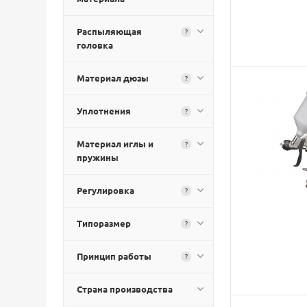
Распыляющая
?
головка
Материал дюзы
?
Уплотнения
?
Материал иглы и
?
пружины
Регулировка
?
Типоразмер
?
Принцип работы
?
Страна производства