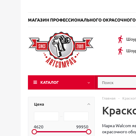
МАГАЗИН ПРОФЕССИОНАЛЬНОГО ОКРАСОЧНОГО
Шоур
Шоур
КАТАЛОГ
Главная
-
Краско
Цена
Краск
Марка Walcom яв
4620
99950
окрасочного обо