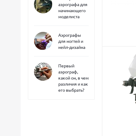
аэрографа для
начинающего
моделиста
Аэрографы
для ногтей и
нейл-дизайна
Первый
аэрограф,
какой он, в чем
различия и как
его выбрать?