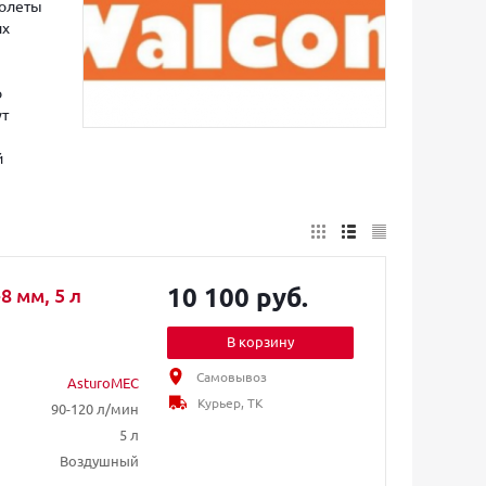
толеты
их
о
ут
й
10 100 руб.
 мм, 5 л
В корзину
Самовывоз
AsturoMEC
Курьер, ТК
90-120 л/мин
5 л
Воздушный