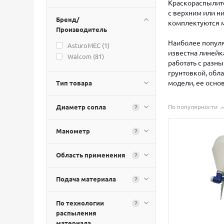
Краскораспылит
с верхним или н
Бренд/
комплектуются 
Производитель
Наиболее популя
AsturoMEC (
1
)
известна линейк
Walcom (
81
)
работать с разны
грунтовкой, обл
модели, ее осно
Тип товара
Диаметр сопла
По популярности
?
Манометр
?
Область применения
?
Подача материала
?
По технологии
?
распыления
материала