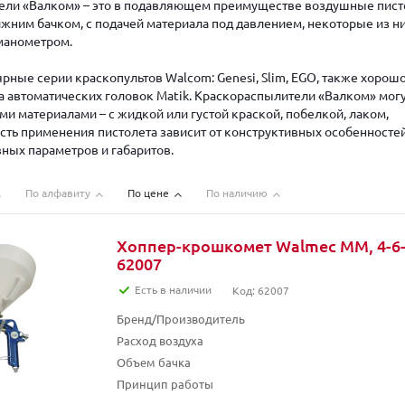
ели «Валком» – это в подавляющем преимуществе воздушные пис
ижним бачком, с подачей материала под давлением, некоторые из н
манометром.
рные серии краскопультов Walcom: Genesi, Slim, EGO, также хорош
а автоматических головок Matik. Краскораспылители «Валком» мог
ми материалами – с жидкой или густой краской, побелкой, лаком,
асть применения пистолета зависит от конструктивных особенносте
вных параметров и габаритов.
По алфавиту
По цене
По наличию
Хоппер-крошкомет Walmec MM, 4-6-8
62007
Есть в наличии
Код: 62007
Бренд/Производитель
Расход воздуха
Объем бачка
Принцип работы