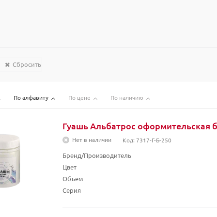
Сбросить
По алфавиту
По цене
По наличию
Гуашь Альбатрос оформительская б
Нет в наличии
Код: 7317-Г-Б-250
Бренд/Производитель
Цвет
Объем
Серия