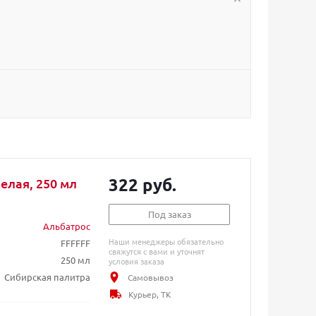
322 руб.
елая, 250 мл
Под заказ
Альбатрос
Наши менеджеры обязательно
FFFFFF
свяжутся с вами и уточнят
250 мл
условия заказа
Сибирская палитра
Самовывоз
Курьер, ТК