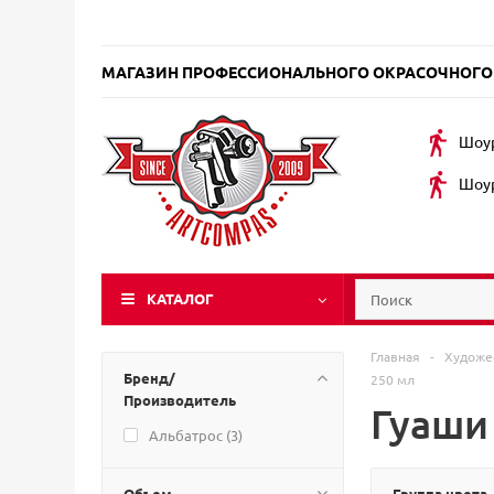
МАГАЗИН ПРОФЕССИОНАЛЬНОГО ОКРАСОЧНОГО
Шоур
Шоур
КАТАЛОГ
Главная
-
Художе
Бренд/
250 мл
Производитель
Гуаши
Альбатрос (
3
)
Объем
Группа цвета