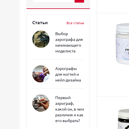
Статьи
Все статьи
Выбор
аэрографа для
начинающего
моделиста
Аэрографы
для ногтей и
нейл-дизайна
Первый
аэрограф,
какой он, в чем
различия и как
его выбрать?