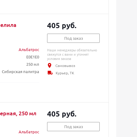
405 руб.
белила
Под заказ
Альбатрос
Наши менеджеры обязательно
свяжутся с вами и уточнят
E0E1E0
условия заказа
250 мл
Самовывоз
Сибирская палитра
Курьер, ТК
405 руб.
ерная, 250 мл
Под заказ
Альбатрос