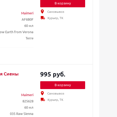
В корзину
Самовывоз
Maimeri
Курьер, ТК
AF6B0F
60 мл
low Earth from Verona
Terre
995 руб.
ля Сиены
В корзину
Самовывоз
Maimeri
Курьер, ТК
825628
60 мл
035 Raw Sienna