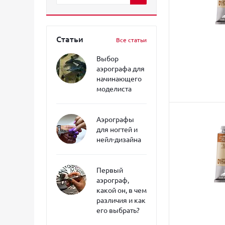
Статьи
Все статьи
Выбор
аэрографа для
начинающего
моделиста
Аэрографы
для ногтей и
нейл-дизайна
Первый
аэрограф,
какой он, в чем
различия и как
его выбрать?