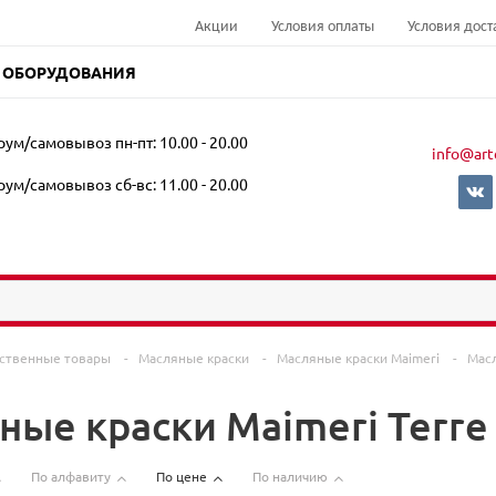
Акции
Условия оплаты
Условия дост
 ОБОРУДОВАНИЯ
ум/самовывоз пн-пт: 10.00 - 20.00
info@art
ум/самовывоз сб-вс: 11.00 - 20.00
ственные товары
-
Масляные краски
-
Масляные краски Maimeri
-
Мас
ные краски Maimeri Terre
По алфавиту
По цене
По наличию