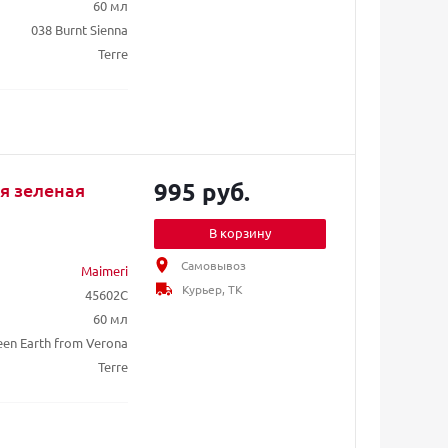
60 мл
038 Burnt Sienna
Terre
995 руб.
ля зеленая
В корзину
Самовывоз
Maimeri
Курьер, ТК
45602C
60 мл
een Earth from Verona
Terre