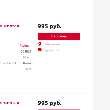
995 руб.
ля желтая
В корзину
Самовывоз
Maimeri
Курьер, ТК
CC8B27
60 мл
llow Earth from Rome
Terre
995 руб.
ля желтая