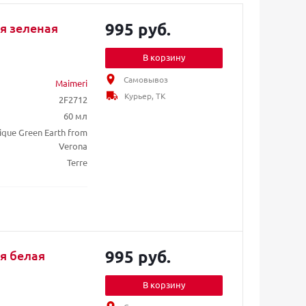
995 руб.
ля зеленая
В корзину
Самовывоз
Maimeri
Курьер, ТК
2F2712
60 мл
ique Green Earth from
Verona
Terre
995 руб.
ля белая
В корзину