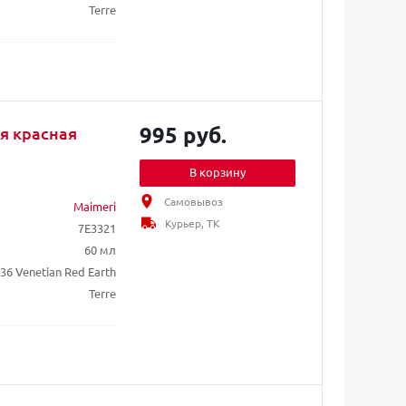
Terre
995 руб.
ля красная
В корзину
Самовывоз
Maimeri
Курьер, ТК
7E3321
60 мл
36 Venetian Red Earth
Terre