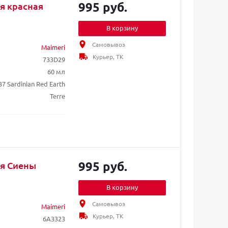
995 руб.
ля красная
В корзину
Самовывоз
Maimeri
Курьер, ТК
733D29
60 мл
37 Sardinian Red Earth
Terre
995 руб.
ля Сиены
В корзину
Самовывоз
Maimeri
Курьер, ТК
6A3323