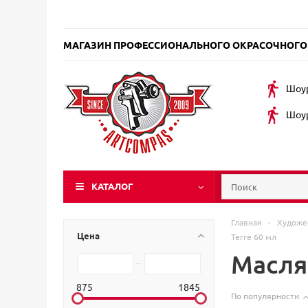
МАГАЗИН ПРОФЕССИОНАЛЬНОГО ОКРАСОЧНОГО
Шоур
Шоур
КАТАЛОГ
Главная
-
Художе
Цена
Terre 60 мл
Масля
875
1845
По популярности