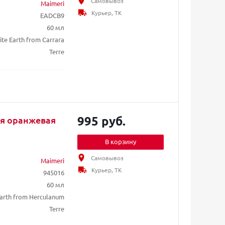
Самовывоз
Maimeri
Курьер, ТК
EADCB9
60 мл
te Earth from Carrara
Terre
995 руб.
ля оранжевая
В корзину
Самовывоз
Maimeri
Курьер, ТК
945016
60 мл
arth from Herculanum
Terre