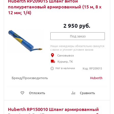
Huberth RP209015 Шланг витой
полиуретановый армированный (15 м, 8 x
12 мм; 1/4)
2 950 руб.
Под заказ
Наши менеджеры обязательно свяжутся
с вами и уточнят условия заказа
Самовывоз
Курьер, ТК
Нет в наличии
Код: RP209015
Бренд/Производитель
Huberth
Отложить
Сравнить
Huberth RP150010 Шланг армированный