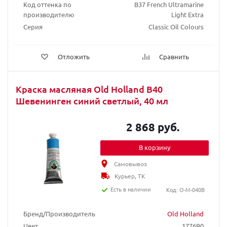
Код оттенка по
B37 French Ultramarine
производителю
Light Extra
Серия
Classic Oil Colours
Отложить
Сравнить
Краска масляная Old Holland B40
Шевенинген синий светлый, 40 мл
2 868 руб.
В корзину
Самовывоз
Курьер, ТК
Есть в наличии
Код: O-M-040B
Бренд/Производитель
Old Holland
Цвет
1776B0