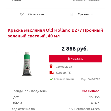
Отложить
Сравнить
Краска масляная Old Holland B277 Прочный
зеленый светлый, 40 мл
2 868 руб.
В корзину
Самовывоз
Курьер, ТК
Есть в наличии
Код: O-M-277B
Бренд/Производитель
Old Holland
Цвет
159155
Объем
40 мл
Код оттенка по
B277 Permanent Green