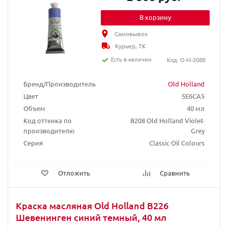
В корзину
Самовывоз
Курьер, ТК
Есть в наличии
Код: O-M-208B
Бренд/Производитель
Old Holland
Цвет
5E6CA5
Объем
40 мл
Код оттенка по
B208 Old Holland Violet-
производителю
Grey
Серия
Classic Oil Colours
Отложить
Сравнить
Краска масляная Old Holland B226
Шевенинген синий темный, 40 мл