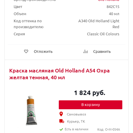
Цвет
842C15
Объем
40 мл
Код оттенка по
A340 Old Holland Light
производителю
Red
Серия
Classic Oil Colours
Отложить
Сравнить
Краска масляная Old Holland A54 Охра
желтая темная, 40 мл
1 824 руб.
В корзину
Самовывоз
Курьер, ТК
Есть в наличии
Код: O-M-054A