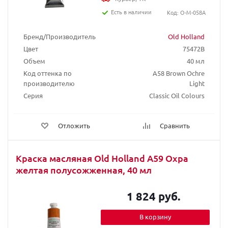
Есть в наличии
Код: O-M-058A
Бренд/Производитель
Old Holland
Цвет
75472B
Объем
40 мл
Код оттенка по
A58 Brown Ochre
производителю
Light
Серия
Classic Oil Colours
Отложить
Сравнить
Краска масляная Old Holland A59 Охра
желтая полусожженная, 40 мл
1 824 руб.
В корзину