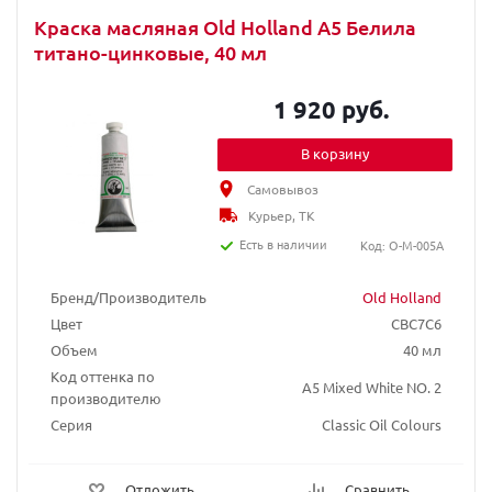
Краска масляная Old Holland A5 Белила
титано-цинковые, 40 мл
1 920 руб.
В корзину
Самовывоз
Курьер, ТК
Есть в наличии
Код: O-M-005A
Бренд/Производитель
Old Holland
Цвет
CBC7C6
Объем
40 мл
Код оттенка по
A5 Mixed White NO. 2
производителю
Серия
Classic Oil Colours
Отложить
Сравнить