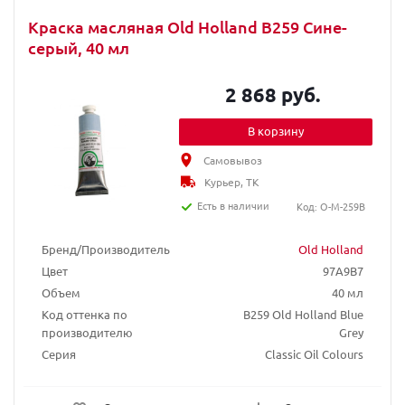
Краска масляная Old Holland B259 Сине-
серый, 40 мл
2 868 руб.
В корзину
Самовывоз
Курьер, ТК
Есть в наличии
Код: O-M-259B
Бренд/Производитель
Old Holland
Цвет
97A9B7
Объем
40 мл
Код оттенка по
B259 Old Holland Blue
производителю
Grey
Серия
Classic Oil Colours