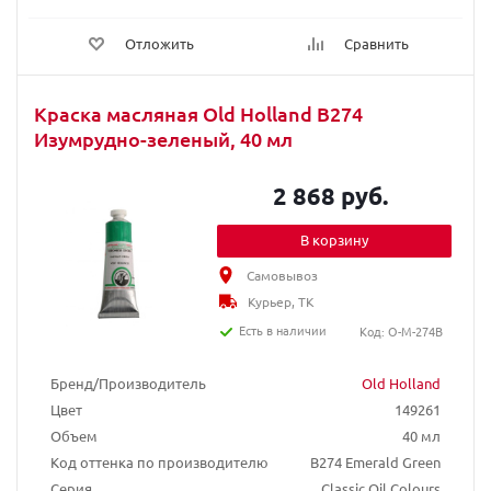
Отложить
Сравнить
Краска масляная Old Holland B274
Изумрудно-зеленый, 40 мл
2 868 руб.
В корзину
Самовывоз
Курьер, ТК
Есть в наличии
Код: O-M-274B
Бренд/Производитель
Old Holland
Цвет
149261
Объем
40 мл
Код оттенка по производителю
B274 Emerald Green
Серия
Classic Oil Colours