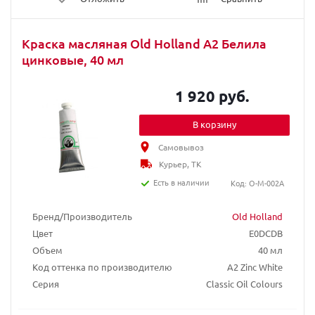
Краска масляная Old Holland A2 Белила
цинковые, 40 мл
1 920 руб.
В корзину
Самовывоз
Курьер, ТК
Есть в наличии
Код: O-M-002A
Бренд/Производитель
Old Holland
Цвет
E0DCDB
Объем
40 мл
Код оттенка по производителю
A2 Zinc White
Серия
Classic Oil Colours