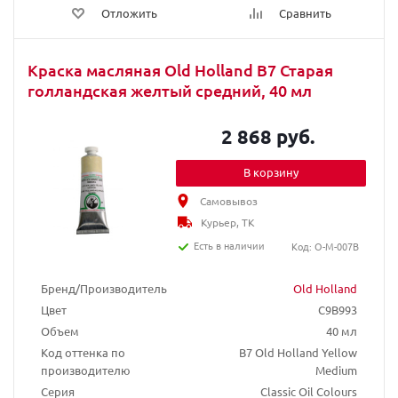
Отложить
Сравнить
Краска масляная Old Holland B7 Старая
голландская желтый средний, 40 мл
2 868 руб.
В корзину
Самовывоз
Курьер, ТК
Есть в наличии
Код: O-M-007B
Бренд/Производитель
Old Holland
Цвет
C9B993
Объем
40 мл
Код оттенка по
B7 Old Holland Yellow
производителю
Medium
Серия
Classic Oil Colours