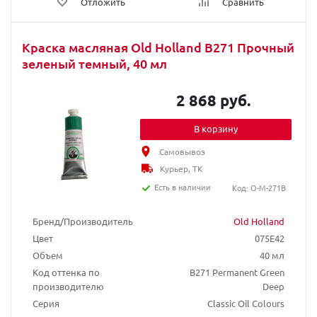
Отложить
Сравнить
Краска масляная Old Holland B271 Прочный
зеленый темный, 40 мл
2 868 руб.
В корзину
Самовывоз
Курьер, ТК
Есть в наличии
Код: O-M-271B
Бренд/Производитель
Old Holland
Цвет
075E42
Объем
40 мл
Код оттенка по
B271 Permanent Green
производителю
Deep
Серия
Classic Oil Colours