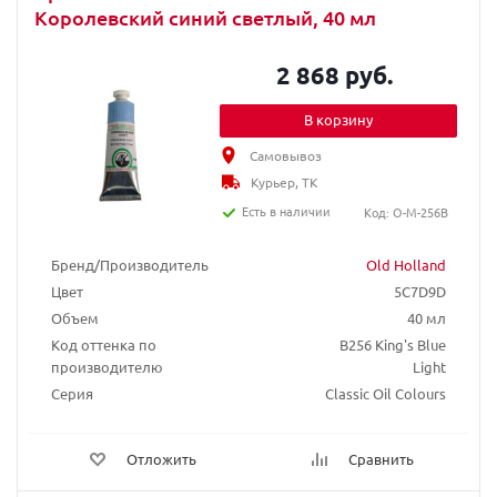
Королевский синий светлый, 40 мл
2 868 руб.
В корзину
Самовывоз
Курьер, ТК
Есть в наличии
Код: O-M-256B
Бренд/Производитель
Old Holland
Цвет
5C7D9D
Объем
40 мл
Код оттенка по
B256 King's Blue
производителю
Light
Серия
Classic Oil Colours
Отложить
Сравнить