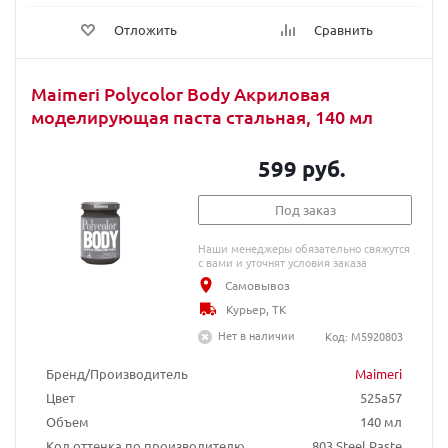
Отложить
Сравнить
Maimeri Polycolor Body Акриловая
моделирующая паста стальная, 140 мл
599 руб.
Под заказ
Наши менеджеры обязательно свяжутся
с вами и уточнят условия заказа
Самовывоз
Курьер, ТК
Нет в наличии
Код: M5920803
Бренд/Производитель
Maimeri
Цвет
525a57
Объем
140 мл
Код оттенка по производителю
803 Steel Paste