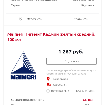
Серия
Pigments
Отложить
Сравнить
Maimeri Пигмент Кадмий желтый средний,
100 мл
1 267 руб.
Под заказ
Наши менеджеры обязательно свяжутся
с вами и уточнят условия заказа
Самовывоз
Курьер, ТК
Нет в наличии
Код: M3517083
Бренд/Производитель
Maimeri