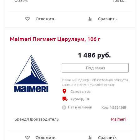
Объем
100 мл
Отложить
Сравнить
Maimeri Пигмент Церулеум, 106 г
1 486 руб.
Под заказ
Наши менеджеры обязательно свяжутся
с вами и уточнят условия заказа
Самовывоз
Курьер, ТК
Нет в наличии
Код: M3524368
Бренд/Производитель
Maimeri
Отложить
Сравнить