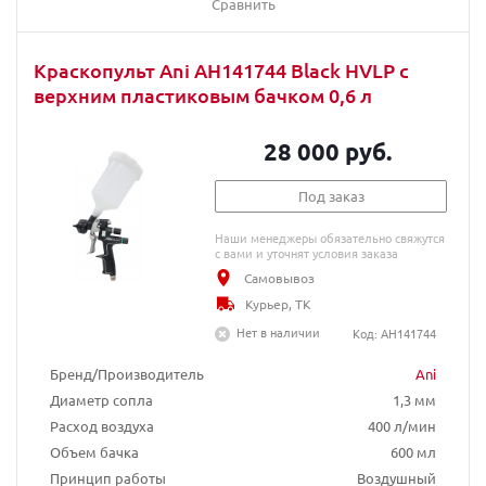
Сравнить
Краскопульт Ani AH141744 Black HVLP с
верхним пластиковым бачком 0,6 л
28 000 руб.
Под заказ
Наши менеджеры обязательно свяжутся
с вами и уточнят условия заказа
Самовывоз
Курьер, ТК
Нет в наличии
Код: AH141744
Бренд/Производитель
Ani
Диаметр сопла
1,3 мм
Расход воздуха
400 л/мин
Объем бачка
600 мл
Принцип работы
Воздушный