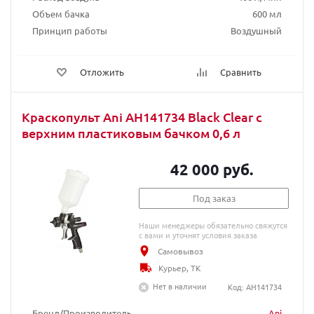
Объем бачка
600 мл
Принцип работы
Воздушный
Отложить
Сравнить
Краскопульт Ani AH141734 Black Clear с
верхним пластиковым бачком 0,6 л
42 000 руб.
Под заказ
Наши менеджеры обязательно свяжутся
с вами и уточнят условия заказа
Самовывоз
Курьер, ТК
Нет в наличии
Код: AH141734
Бренд/Производитель
Ani