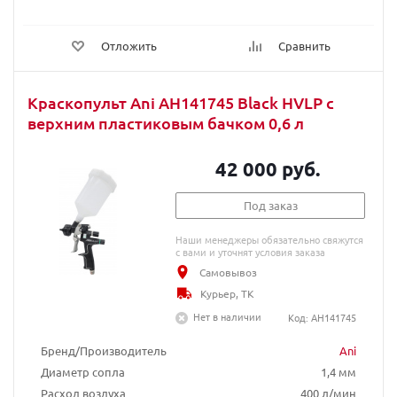
Отложить
Сравнить
Краскопульт Ani AH141745 Black HVLP с
верхним пластиковым бачком 0,6 л
42 000 руб.
Под заказ
Наши менеджеры обязательно свяжутся
с вами и уточнят условия заказа
Самовывоз
Курьер, ТК
Нет в наличии
Код: AH141745
Бренд/Производитель
Ani
Диаметр сопла
1,4 мм
Расход воздуха
400 л/мин