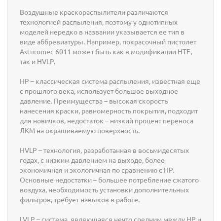
Воздушные краскораспылители различаются
технологией распыления, поэтому у однотипных
моделей нередко в названии указывается ее тип в
виде аббревиатуры. Например, покрасочный пистолет
Asturomec 6011 может быть как в модификации HTE,
так и HVLP.
HP – классическая система распыления, известная еще
с прошлого века, использует большое выходное
давление. Преимущества – высокая скорость
нанесения краски, равномерность покрытия, подходит
для новичков, недостаток – низкий процент переноса
ЛКМ на окрашиваемую поверхность.
HVLP – технология, разработанная в восьмидесятых
годах, с низким давлением на выходе, более
экономичная и экологичная по сравнению с HP.
Основные недостатки – большее потребление сжатого
воздуха, необходимость установки дополнительных
фильтров, требует навыков в работе.
LVLP – система, являющаяся нечто средним между HP и