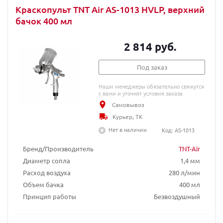
Краскопульт TNT Air AS-1013 HVLP, верхний
бачок 400 мл
2 814 руб.
Под заказ
Наши менеджеры обязательно свяжутся
с вами и уточнят условия заказа
Самовывоз
Курьер, ТК
Нет в наличии
Код: AS-1013
Бренд/Производитель
TNT-Air
Диаметр сопла
1,4 мм
Расход воздуха
280 л/мин
Объем бачка
400 мл
Принцип работы
Безвоздушный